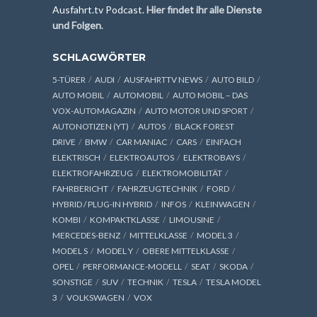
Ausfahrt.tv Podcast.
Hier findet ihr alle Dienste
und Folgen
.
SCHLAGWÖRTER
5-TÜRER
AUDI
AUSFAHRTTV NEWS
AUTO BILD
AUTO MOBIL
AUTOMOBIL
AUTO MOBIL – DAS
VOX-AUTOMAGAZIN
AUTO MOTOR UND SPORT
AUTONOTIZEN (YT)
AUTOS
BLACK FOREST
DRIVE
BMW
CAR MANIAC
CARS
EINFACH
ELEKTRISCH
ELEKTROAUTOS
ELEKTROBAYS
ELEKTROFAHRZEUG
ELEKTROMOBILITÄT
FAHRBERICHT
FAHRZEUGTECHNIK
FORD
HYBRID / PLUG-IN HYBRID
INFOS
KLEINWAGEN
KOMBI
KOMPAKTKLASSE
LIMOUSINE
MERCEDES-BENZ
MITTELKLASSE
MODEL 3
MODEL S
MODEL Y
OBERE MITTELKLASSE
OPEL
PERFORMANCE-MODELL
SEAT
SKODA
SONSTIGE
SUV
TECHNIK
TESLA
TESLA MODEL
3
VOLKSWAGEN
VOX