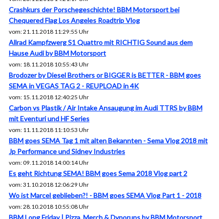
Crashkurs der Porschegeschichte! BBM Motorsport bei
Chequered Flag Los Angeles Roadtrip Vlog
vom: 21.11.2018 11:29:55 Uhr
Allrad Kampfzwerg S1 Quattro mit RICHTIG Sound aus dem
Hause Audi by BBM Motorsport
vom: 18.11.2018 10:55:43 Uhr
Brodozer by Diesel Brothers or BIGGER is BETTER - BBM goes
SEMA in VEGAS TAG 2 - REUPLOAD in 4K
vom: 15.11.2018 12:40:25 Uhr
Carbon vs Plastik / Air Intake Ansaugung im Audi TTRS by BBM
mit Eventuri und HF Series
vom: 11.11.2018 11:10:53 Uhr
BBM goes SEMA Tag 1 mit alten Bekannten - Sema Vlog 2018 mit
Jp Performance und Sidney Industries
vom: 09.11.2018 14:00:14 Uhr
Es geht Richtung SEMA! BBM goes Sema 2018 Vlog part 2
vom: 31.10.2018 12:06:29 Uhr
Wo ist Marcel geblieben?! - BBM goes SEMA Vlog Part 1 - 2018
vom: 28.10.2018 10:55:08 Uhr
BBM Long Friday | Pizza, Merch & Dynoruns by BBM Motorsport