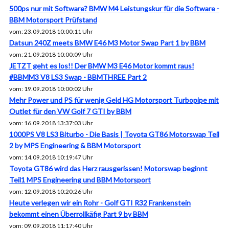
500ps nur mit Software? BMW M4 Leistungskur für die Software -
BBM Motorsport Prüfstand
vom: 23.09.2018 10:00:11 Uhr
Datsun 240Z meets BMW E46 M3 Motor Swap Part 1 by BBM
vom: 21.09.2018 10:00:09 Uhr
JETZT geht es los!! Der BMW M3 E46 Motor kommt raus!
#BBMM3 V8 LS3 Swap - BBMTHREE Part 2
vom: 19.09.2018 10:00:02 Uhr
Mehr Power und PS für wenig Geld HG Motorsport Turbopipe mit
Outlet für den VW Golf 7 GTI by BBM
vom: 16.09.2018 13:37:03 Uhr
1000PS V8 LS3 Biturbo - Die Basis | Toyota GT86 Motorswap Teil
2 by MPS Engineering & BBM Motorsport
vom: 14.09.2018 10:19:47 Uhr
Toyota GT86 wird das Herz rausgerissen! Motorswap beginnt
Teil1 MPS Engineering und BBM Motorsport
vom: 12.09.2018 10:20:26 Uhr
Heute verlegen wir ein Rohr - Golf GTI R32 Frankenstein
bekommt einen Überrollkäfig Part 9 by BBM
vom: 09.09.2018 11:17:40 Uhr