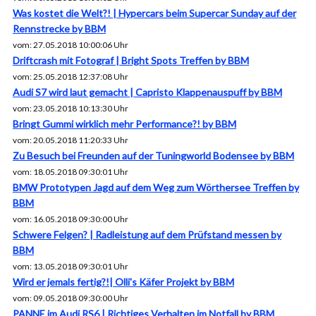
Was kostet die Welt?! | Hypercars beim Supercar Sunday auf der
Rennstrecke by BBM
vom: 27.05.2018 10:00:06 Uhr
Driftcrash mit Fotograf | Bright Spots Treffen by BBM
vom: 25.05.2018 12:37:08 Uhr
Audi S7 wird laut gemacht | Capristo Klappenauspuff by BBM
vom: 23.05.2018 10:13:30 Uhr
Bringt Gummi wirklich mehr Performance?! by BBM
vom: 20.05.2018 11:20:33 Uhr
Zu Besuch bei Freunden auf der Tuningworld Bodensee by BBM
vom: 18.05.2018 09:30:01 Uhr
BMW Prototypen Jagd auf dem Weg zum Wörthersee Treffen by
BBM
vom: 16.05.2018 09:30:00 Uhr
Schwere Felgen? | Radleistung auf dem Prüfstand messen by
BBM
vom: 13.05.2018 09:30:01 Uhr
Wird er jemals fertig?!| Olli's Käfer Projekt by BBM
vom: 09.05.2018 09:30:00 Uhr
PANNE im Audi RS6 | Richtiges Verhalten im Notfall by BBM