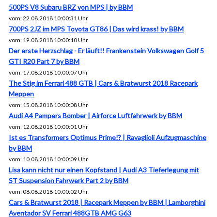
500PS V8 Subaru BRZ von MPS | by BBM
vom: 22.08.2018 10:00:31 Uhr
700PS 2JZ im MPS Toyota GT86 | Das wird krass! by BBM
vom: 19.08.2018 10:00:10 Uhr
Der erste Herzschlag - Er läuft!! Frankenstein Volkswagen Golf 5
GTI R20 Part 7 by BBM
vom: 17.08.2018 10:00:07 Uhr
The Stig im Ferrari 488 GTB | Cars & Bratwurst 2018 Racepark
Meppen
vom: 15.08.2018 10:00:08 Uhr
Audi A4 Pampers Bomber | Airforce Luftfahrwerk by BBM
vom: 12.08.2018 10:00:01 Uhr
Ist es Transformers Optimus Prime!? | Ravaglioli Aufzugmaschine
by BBM
vom: 10.08.2018 10:00:09 Uhr
Lisa kann nicht nur einen Kopfstand | Audi A3 Tieferlegung mit
ST Suspension Fahrwerk Part 2 by BBM
vom: 08.08.2018 10:00:02 Uhr
Cars & Bratwurst 2018 | Racepark Meppen by BBM | Lamborghini
Aventador SV Ferrari 488GTB AMG G63