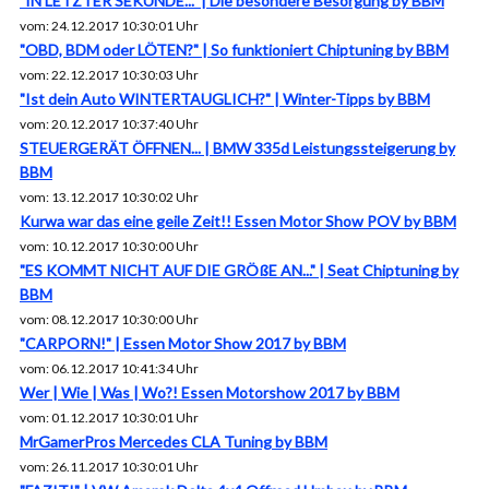
"IN LETZTER SEKUNDE..." | Die besondere Besorgung by BBM
vom: 24.12.2017 10:30:01 Uhr
"OBD, BDM oder LÖTEN?" | So funktioniert Chiptuning by BBM
vom: 22.12.2017 10:30:03 Uhr
"Ist dein Auto WINTERTAUGLICH?" | Winter-Tipps by BBM
vom: 20.12.2017 10:37:40 Uhr
STEUERGERÄT ÖFFNEN... | BMW 335d Leistungssteigerung by
BBM
vom: 13.12.2017 10:30:02 Uhr
Kurwa war das eine geile Zeit!! Essen Motor Show POV by BBM
vom: 10.12.2017 10:30:00 Uhr
"ES KOMMT NICHT AUF DIE GRÖßE AN..." | Seat Chiptuning by
BBM
vom: 08.12.2017 10:30:00 Uhr
"CARPORN!" | Essen Motor Show 2017 by BBM
vom: 06.12.2017 10:41:34 Uhr
Wer | Wie | Was | Wo?! Essen Motorshow 2017 by BBM
vom: 01.12.2017 10:30:01 Uhr
MrGamerPros Mercedes CLA Tuning by BBM
vom: 26.11.2017 10:30:01 Uhr