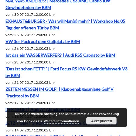
MAL WAS ANDERES! | Mercedes C63 AMG Cabrio KW-
Gewindefedern by BBM
vom: 30.07.2017 12:00:00 Uhr
EXHAUST&BURGER - Was will Man(n) mehr? | Workshop No.05
Tag der offenen Tür by BBM
vom: 28.07.2017 12:00:00 Uhr
VW 3er Pack auf dem Golfplatz by BBM
vom: 26.07.2017 12:00:03 Uhr
Ist das ein WASSERWERFER? | Audi RS5 Capristo by BBM
vom: 23.07.2017 12:00:08 Uhr
"Das ist schon FETT!" | Ford Focus RS KW-Gewindefahrwerk V3
by BBM
vom: 21.07.2017 12:00:03 Uhr
ZEITEN MESSEN IM GOLF! | Klappenabgasanlage Golf V
Tracktool by BBM
vom: 19.07.2017 12:00:01 Uhr
DER NEUE! | Audi A? Abholung by BBM
Durch die weitere Nutzung der Seite stimmst du der Verwendung
vom: 16.07.2017 12:00:00 Uhr
Akzeptieren
von Cookies zu.
Weitere Informationen
JETZT GEHT'S RUND! | Porsche Sports Cup Teil 2 by BBM
vom: 14.07.2017 12:00:05 Uhr