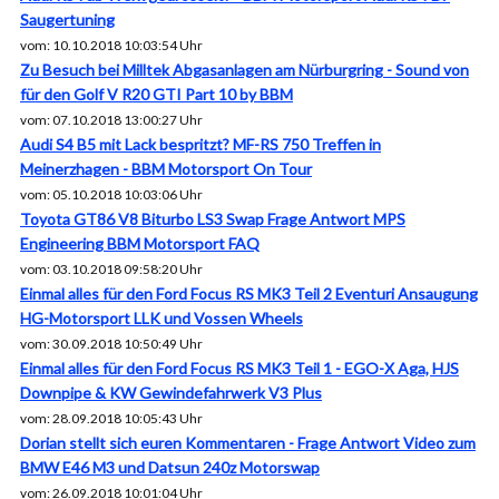
Saugertuning
vom: 10.10.2018 10:03:54 Uhr
Zu Besuch bei Milltek Abgasanlagen am Nürburgring - Sound von
für den Golf V R20 GTI Part 10 by BBM
vom: 07.10.2018 13:00:27 Uhr
Audi S4 B5 mit Lack bespritzt? MF-RS 750 Treffen in
Meinerzhagen - BBM Motorsport On Tour
vom: 05.10.2018 10:03:06 Uhr
Toyota GT86 V8 Biturbo LS3 Swap Frage Antwort MPS
Engineering BBM Motorsport FAQ
vom: 03.10.2018 09:58:20 Uhr
Einmal alles für den Ford Focus RS MK3 Teil 2 Eventuri Ansaugung
HG-Motorsport LLK und Vossen Wheels
vom: 30.09.2018 10:50:49 Uhr
Einmal alles für den Ford Focus RS MK3 Teil 1 - EGO-X Aga, HJS
Downpipe & KW Gewindefahrwerk V3 Plus
vom: 28.09.2018 10:05:43 Uhr
Dorian stellt sich euren Kommentaren - Frage Antwort Video zum
BMW E46 M3 und Datsun 240z Motorswap
vom: 26.09.2018 10:01:04 Uhr