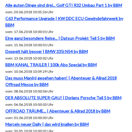
Alle guten Dinge sind drei... Golf GTI R32 Umbau Part 1 by BBM
vom: 20.06.2018 10:05:26 Uhr
C63 Performance Upgrade | KW DDC ECU Gewindefahrwerk by
BBM
vom: 17.06.2018 10:00:01 Uhr
Eine ganz besondere Reise... | Datsun Projekt Teil 5 by BBM
vom: 15.06.2018 10:00:01 Uhr
Doppelt hält besser | BMW 335i N54 by BBM
vom: 13.06.2018 10:00:02 Uhr
BBM KANAL TRAILER | 100k Abo Special by BBM
vom: 10.06.2018 10:09:29 Uhr
Das muss Man(n) gesehen haben! | Abenteuer & Allrad 2018
Offroad Messe by BBM
vom: 08.06.2018 10:00:06 Uhr
DER ABSOLUTE SUPER-GAU! | Dorians Porsche Teil 5 by BBM
vom: 06.06.2018 10:00:03 Uhr
OFFROAD TRÄUME... | Abenteuer & Allrad 2018 by BBM
vom: 01.06.2018 10:00:03 Uhr
Marcels neuer Daily | das wird knallen by BBM
vom: 30.05.2018 10:00:02 Uhr