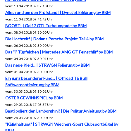
vom: 13.04.2018 09:32:10 Uhr
Alles rund um den Prüfstand! | DynoJet Erklärung by BBM
vom: 11.04.2018 09:41:42 Uhr
BOOST! | Golf 7 GTI Turboupgrade by BBM
vom: 08.04.2018 09:30:00 Uhr
Die Hochzeit! | Dorians Porsche Projekt Teil 4 by BBM
vom: 06.04.2018 09:30:00 Uhr
Das "i"-Tüpfelchen | Mercedes AMG GT Feinschliff by BBM
vom: 04.04.2018 09:30:01 Uhr
Das neue Kleid... | STRWGN Folierung by BBM
vom: 01.04.2018 09:30:00 Uhr
Ein ganz besonderer Fund... | Offroad T6 Bulli
Softwareoptimierung by BBM
vom: 30.03.2018 09:30:01 Uhr
OSTER GEWINNSPIEL by BBM
vom: 29.03.2018 17:03:57 Uhr
Basti poliert den Lamborghini! | Die Politur Anleitung by BBM
vom: 28.03.2018 09:30:00 Uhr
"Käfighaltung" | STRWGN Wiechers-Sport Clubsportbügel by
BBM