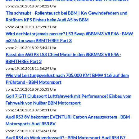
vom: 26.10.2018 09:58:22 Uhr
Tim schraubt - Rollentausch bei BBM | Kw Gewindefedern und
Rotiform KPS Einbau beim Audi A5 by BBM
vom: 24.10.2018 09:59:07 Uhr
Wird der Motor jemals passen? LS3 Swap #BBMM3 V8 E46 - BMW
m3 Motorswap BBMTHREE Part 3
vom: 21.10.2018 09:54:34 Uhr
Passt der 650 PS LS3 Chevi Motor in den #BBMM3 V8 E46 -
BBMTHREE Part 3
vom: 19.10.2018 11:36:29 Uhr
Wie viel Leistungsverlust nach 705.000 KM? BMW 116i auf dem
Prüfstand - BBM Motorsport
vom: 17.10.2018 09:55:33 Uhr
Golf 7 GTI Clubsport Luftfahrwerk mit Performance? Einbau vom
Fahrwairk von Nullbar BBM Motorsport
vom: 14.10.2018 09:58:31 Uhr
Audi RS3 8V bekommt EVENTURI Carbon Ansaugsystem - BBM
Motorsports Audi RS3 8V
vom: 12.10.2018 09:56:47 Uhr
Audi RS4 ab Werk gedrosselt? - BBM Motorsport Audi RS4 B7