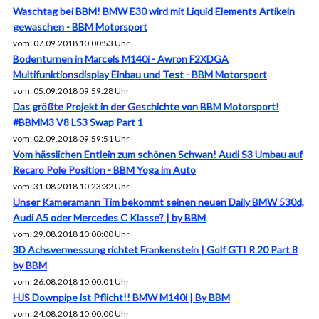
Waschtag bei BBM! BMW E30 wird mit Liquid Elements Artikeln
gewaschen - BBM Motorsport
vom: 07.09.2018 10:00:53 Uhr
Bodenturnen in Marcels M140i - Awron F2XDGA
Multifunktionsdisplay Einbau und Test - BBM Motorsport
vom: 05.09.2018 09:59:28 Uhr
Das größte Projekt in der Geschichte von BBM Motorsport!
#BBMM3 V8 LS3 Swap Part 1
vom: 02.09.2018 09:59:51 Uhr
Vom hässlichen Entlein zum schönen Schwan! Audi S3 Umbau auf
Recaro Pole Position - BBM Yoga im Auto
vom: 31.08.2018 10:23:32 Uhr
Unser Kameramann Tim bekommt seinen neuen Daily BMW 530d,
Audi A5 oder Mercedes C Klasse? | by BBM
vom: 29.08.2018 10:00:00 Uhr
3D Achsvermessung richtet Frankenstein | Golf GTI R 20 Part 8
by BBM
vom: 26.08.2018 10:00:01 Uhr
HJS Downpipe ist Pflicht!! BMW M140i | By BBM
vom: 24.08.2018 10:00:00 Uhr