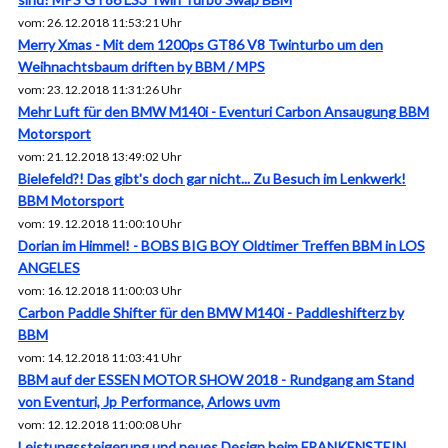
vom: 26.12.2018 11:53:21 Uhr
Merry Xmas - Mit dem 1200ps GT86 V8 Twinturbo um den
Weihnachtsbaum driften by BBM / MPS
vom: 23.12.2018 11:31:26 Uhr
Mehr Luft für den BMW M140i - Eventuri Carbon Ansaugung BBM
Motorsport
vom: 21.12.2018 13:49:02 Uhr
Bielefeld?! Das gibt's doch gar nicht... Zu Besuch im Lenkwerk!
BBM Motorsport
vom: 19.12.2018 11:00:10 Uhr
Dorian im Himmel! - BOBS BIG BOY Oldtimer Treffen BBM in LOS
ANGELES
vom: 16.12.2018 11:00:03 Uhr
Carbon Paddle Shifter für den BMW M140i - Paddleshifterz by
BBM
vom: 14.12.2018 11:03:41 Uhr
BBM auf der ESSEN MOTOR SHOW 2018 - Rundgang am Stand
von Eventuri, Jp Performance, Arlows uvm
vom: 12.12.2018 11:00:08 Uhr
Leistungssteigerung und neues Design beim FRANKENSTEIN