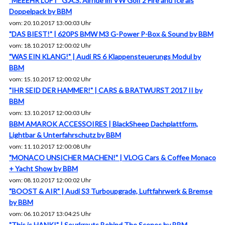
"MEEEHR LUFT" G.A.S. Airride im VW Golf 2 Fire and Ice als
Doppelpack by BBM
vom: 20.10.2017 13:00:03 Uhr
"DAS BIEST!" | 620PS BMW M3 G-Power P-Box & Sound by BBM
vom: 18.10.2017 12:00:02 Uhr
"WAS EIN KLANG!" | Audi RS 6 Klappensteuerungs Modul by
BBM
vom: 15.10.2017 12:00:02 Uhr
"IHR SEID DER HAMMER!" | CARS & BRATWURST 2017 II by
BBM
vom: 13.10.2017 12:00:03 Uhr
BBM AMAROK ACCESSOIRES | BlackSheep Dachplattform,
Lightbar & Unterfahrschutz by BBM
vom: 11.10.2017 12:00:08 Uhr
"MONACO UNSICHER MACHEN!" | VLOG Cars & Coffee Monaco
+ Yacht Show by BBM
vom: 08.10.2017 12:00:02 Uhr
"BOOST & AIR" | Audi S3 Turboupgrade, Luftfahrwerk & Bremse
by BBM
vom: 06.10.2017 13:04:25 Uhr
"This is HANK!" | Sourkrauts Behind The Scenes by BBM