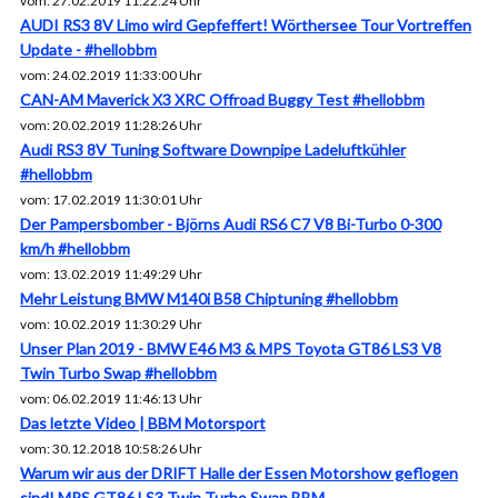
vom: 27.02.2019 11:22:24 Uhr
AUDI RS3 8V Limo wird Gepfeffert! Wörthersee Tour Vortreffen
Update - #hellobbm
vom: 24.02.2019 11:33:00 Uhr
CAN-AM Maverick X3 XRC Offroad Buggy Test #hellobbm
vom: 20.02.2019 11:28:26 Uhr
Audi RS3 8V Tuning Software Downpipe Ladeluftkühler
#hellobbm
vom: 17.02.2019 11:30:01 Uhr
Der Pampersbomber - Björns Audi RS6 C7 V8 Bi-Turbo 0-300
km/h #hellobbm
vom: 13.02.2019 11:49:29 Uhr
Mehr Leistung BMW M140i B58 Chiptuning #hellobbm
vom: 10.02.2019 11:30:29 Uhr
Unser Plan 2019 - BMW E46 M3 & MPS Toyota GT86 LS3 V8
Twin Turbo Swap #hellobbm
vom: 06.02.2019 11:46:13 Uhr
Das letzte Video | BBM Motorsport
vom: 30.12.2018 10:58:26 Uhr
Warum wir aus der DRIFT Halle der Essen Motorshow geflogen
sind! MPS GT86 LS3 Twin Turbo Swap BBM