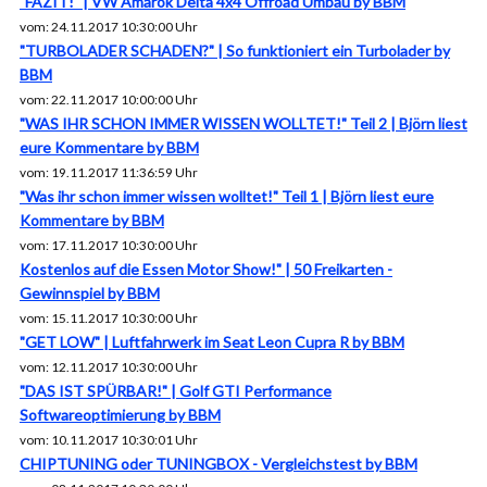
"FAZIT!" | VW Amarok Delta 4x4 Offroad Umbau by BBM
vom: 24.11.2017 10:30:00 Uhr
"TURBOLADER SCHADEN?" | So funktioniert ein Turbolader by
BBM
vom: 22.11.2017 10:00:00 Uhr
"WAS IHR SCHON IMMER WISSEN WOLLTET!" Teil 2 | Björn liest
eure Kommentare by BBM
vom: 19.11.2017 11:36:59 Uhr
"Was ihr schon immer wissen wolltet!" Teil 1 | Björn liest eure
Kommentare by BBM
vom: 17.11.2017 10:30:00 Uhr
Kostenlos auf die Essen Motor Show!" | 50 Freikarten -
Gewinnspiel by BBM
vom: 15.11.2017 10:30:00 Uhr
"GET LOW" | Luftfahrwerk im Seat Leon Cupra R by BBM
vom: 12.11.2017 10:30:00 Uhr
"DAS IST SPÜRBAR!" | Golf GTI Performance
Softwareoptimierung by BBM
vom: 10.11.2017 10:30:01 Uhr
CHIPTUNING oder TUNINGBOX - Vergleichstest by BBM