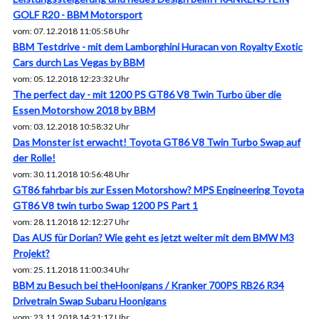
GOLF R20 - BBM Motorsport
vom: 07.12.2018 11:05:58 Uhr
BBM Testdrive - mit dem Lamborghini Huracan von Royalty Exotic
Cars durch Las Vegas by BBM
vom: 05.12.2018 12:23:32 Uhr
The perfect day - mit 1200 PS GT86 V8 Twin Turbo über die
Essen Motorshow 2018 by BBM
vom: 03.12.2018 10:58:32 Uhr
Das Monster ist erwacht! Toyota GT86 V8 Twin Turbo Swap auf
der Rolle!
vom: 30.11.2018 10:56:48 Uhr
GT86 fahrbar bis zur Essen Motorshow? MPS Engineering Toyota
GT86 V8 twin turbo Swap 1200 PS Part 1
vom: 28.11.2018 12:12:27 Uhr
Das AUS für Dorian? Wie geht es jetzt weiter mit dem BMW M3
Projekt?
vom: 25.11.2018 11:00:34 Uhr
BBM zu Besuch bei theHoonigans / Kranker 700PS RB26 R34
Drivetrain Swap Subaru Hoonigans
vom: 23.11.2018 14:21:17 Uhr