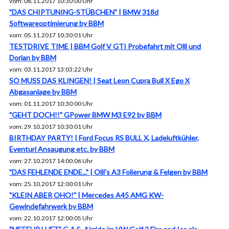
vom: 08.11.2017 10:30:00 Uhr
"DAS CHIPTUNING-STÜBCHEN" | BMW 318d
Softwareoptimierung by BBM
vom: 05.11.2017 10:30:01 Uhr
TESTDRIVE TIME | BBM Golf V GTI Probefahrt mit Olli und
Dorian by BBM
vom: 03.11.2017 13:03:22 Uhr
SO MUSS DAS KLINGEN! | Seat Leon Cupra Bull X Ego X
Abgasanlage by BBM
vom: 01.11.2017 10:30:00 Uhr
"GEHT DOCH!!" GPower BMW M3 E92 by BBM
vom: 29.10.2017 10:30:01 Uhr
BIRTHDAY PARTY! | Ford Focus RS BULL X, Ladeluftkühler,
Eventuri Ansaugung etc. by BBM
vom: 27.10.2017 14:00:06 Uhr
"DAS FEHLENDE ENDE..." | Olli's A3 Folierung & Felgen by BBM
vom: 25.10.2017 12:00:01 Uhr
"KLEIN ABER OHO!" | Mercedes A45 AMG KW-
Gewindefahrwerk by BBM
vom: 22.10.2017 12:00:05 Uhr