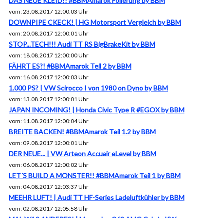
DAS NEUE KLEID!! #BBMAmarok Folierung by BBM
vom: 23.08.2017 12:00:03 Uhr
DOWNPIPE CKECK! | HG Motorsport Vergleich by BBM
vom: 20.08.2017 12:00:01 Uhr
STOP...TECH!!! Audi TT RS BigBrakeKit by BBM
vom: 18.08.2017 12:00:00 Uhr
FÄHRT ES?! #BBMAmarok Teil 2 by BBM
vom: 16.08.2017 12:00:03 Uhr
1.000 PS? | VW Scirocco I von 1980 on Dyno by BBM
vom: 13.08.2017 12:00:01 Uhr
JAPAN INCOMING! | Honda Civic Type R #EGOX by BBM
vom: 11.08.2017 12:00:04 Uhr
BREITE BACKEN! #BBMAmarok Teil 1.2 by BBM
vom: 09.08.2017 12:00:01 Uhr
DER NEUE... | VW Arteon Accuair eLevel by BBM
vom: 06.08.2017 12:00:02 Uhr
LET´S BUILD A MONSTER!! #BBMAmarok Teil 1 by BBM
vom: 04.08.2017 12:03:37 Uhr
MEEHR LUFT! | Audi TT HF-Series Ladeluftkühler by BBM
vom: 02.08.2017 12:05:58 Uhr