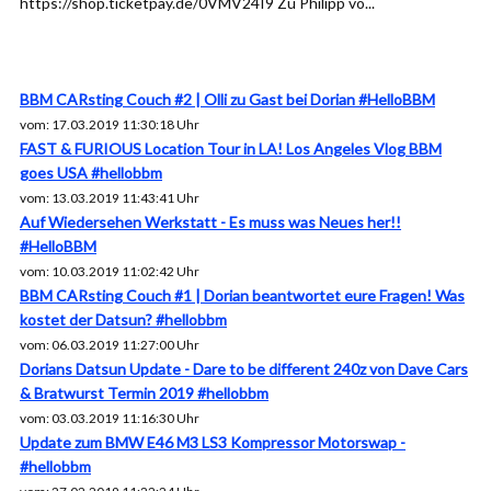
https://shop.ticketpay.de/0VMV24I9 Zu Philipp vo...
BBM CARsting Couch #2 | Olli zu Gast bei Dorian #HelloBBM
vom: 17.03.2019 11:30:18 Uhr
FAST & FURIOUS Location Tour in LA! Los Angeles Vlog BBM
goes USA #hellobbm
vom: 13.03.2019 11:43:41 Uhr
Auf Wiedersehen Werkstatt - Es muss was Neues her!!
#HelloBBM
vom: 10.03.2019 11:02:42 Uhr
BBM CARsting Couch #1 | Dorian beantwortet eure Fragen! Was
kostet der Datsun? #hellobbm
vom: 06.03.2019 11:27:00 Uhr
Dorians Datsun Update - Dare to be different 240z von Dave Cars
& Bratwurst Termin 2019 #hellobbm
vom: 03.03.2019 11:16:30 Uhr
Update zum BMW E46 M3 LS3 Kompressor Motorswap -
#hellobbm