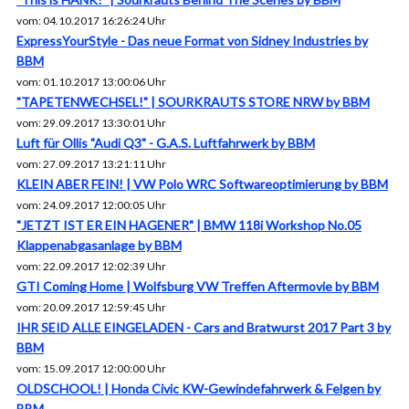
vom: 04.10.2017 16:26:24 Uhr
ExpressYourStyle - Das neue Format von Sidney Industries by
BBM
vom: 01.10.2017 13:00:06 Uhr
"TAPETENWECHSEL!" | SOURKRAUTS STORE NRW by BBM
vom: 29.09.2017 13:30:01 Uhr
Luft für Ollis "Audi Q3" - G.A.S. Luftfahrwerk by BBM
vom: 27.09.2017 13:21:11 Uhr
KLEIN ABER FEIN! | VW Polo WRC Softwareoptimierung by BBM
vom: 24.09.2017 12:00:05 Uhr
"JETZT IST ER EIN HAGENER" | BMW 118i Workshop No.05
Klappenabgasanlage by BBM
vom: 22.09.2017 12:02:39 Uhr
GTI Coming Home | Wolfsburg VW Treffen Aftermovie by BBM
vom: 20.09.2017 12:59:45 Uhr
IHR SEID ALLE EINGELADEN - Cars and Bratwurst 2017 Part 3 by
BBM
vom: 15.09.2017 12:00:00 Uhr
OLDSCHOOL! | Honda Civic KW-Gewindefahrwerk & Felgen by
BBM