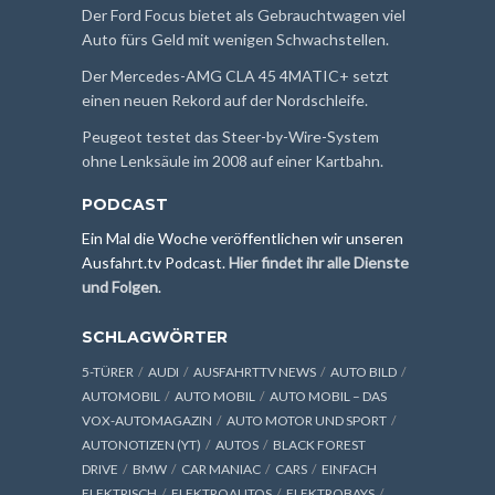
Der Ford Focus bietet als Gebrauchtwagen viel
Auto fürs Geld mit wenigen Schwachstellen.
Der Mercedes-AMG CLA 45 4MATIC+ setzt
einen neuen Rekord auf der Nordschleife.
Peugeot testet das Steer-by-Wire-System
ohne Lenksäule im 2008 auf einer Kartbahn.
PODCAST
Ein Mal die Woche veröffentlichen wir unseren
Ausfahrt.tv Podcast.
Hier findet ihr alle Dienste
und Folgen
.
SCHLAGWÖRTER
5-TÜRER
AUDI
AUSFAHRTTV NEWS
AUTO BILD
AUTOMOBIL
AUTO MOBIL
AUTO MOBIL – DAS
VOX-AUTOMAGAZIN
AUTO MOTOR UND SPORT
AUTONOTIZEN (YT)
AUTOS
BLACK FOREST
DRIVE
BMW
CAR MANIAC
CARS
EINFACH
ELEKTRISCH
ELEKTROAUTOS
ELEKTROBAYS