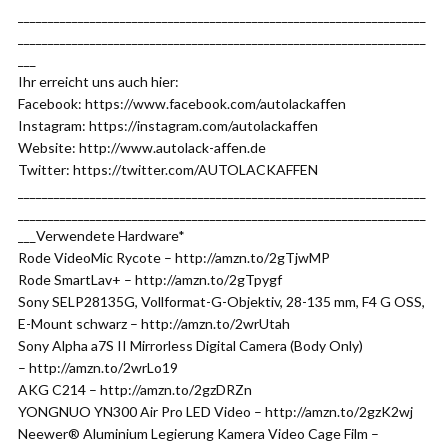
____________________________________________________________________
____________________________________________________________________
___
Ihr erreicht uns auch hier:
Facebook: https://www.facebook.com/autolackaffen
Instagram: https://instagram.com/autolackaffen
Website: http://www.autolack-affen.de
Twitter: https://twitter.com/AUTOLACKAFFEN
____________________________________________________________________
____________________________________________________________________
___Verwendete Hardware*
Rode VideoMic Rycote – http://amzn.to/2gTjwMP
Rode SmartLav+ – http://amzn.to/2gTpygf
Sony SELP28135G, Vollformat-G-Objektiv, 28-135 mm, F4 G OSS,
E-Mount schwarz – http://amzn.to/2wrUtah
Sony Alpha a7S II Mirrorless Digital Camera (Body Only)
– http://amzn.to/2wrLo19
AKG C214 – http://amzn.to/2gzDRZn
YONGNUO YN300 Air Pro LED Video – http://amzn.to/2gzK2wj
Neewer® Aluminium Legierung Kamera Video Cage Film –