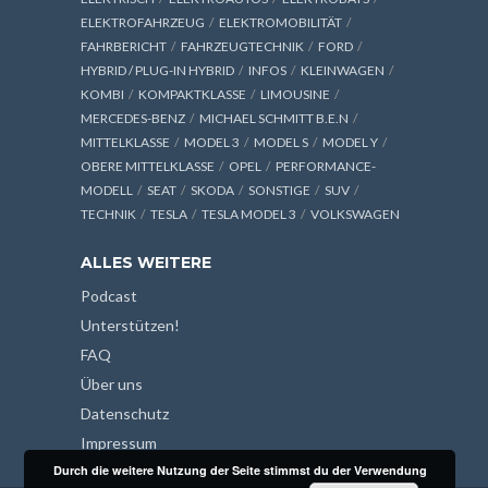
ELEKTROFAHRZEUG
ELEKTROMOBILITÄT
FAHRBERICHT
FAHRZEUGTECHNIK
FORD
HYBRID / PLUG-IN HYBRID
INFOS
KLEINWAGEN
KOMBI
KOMPAKTKLASSE
LIMOUSINE
MERCEDES-BENZ
MICHAEL SCHMITT B.E.N
MITTELKLASSE
MODEL 3
MODEL S
MODEL Y
OBERE MITTELKLASSE
OPEL
PERFORMANCE-
MODELL
SEAT
SKODA
SONSTIGE
SUV
TECHNIK
TESLA
TESLA MODEL 3
VOLKSWAGEN
ALLES WEITERE
Podcast
Unterstützen!
FAQ
Über uns
Datenschutz
Impressum
Durch die weitere Nutzung der Seite stimmst du der Verwendung