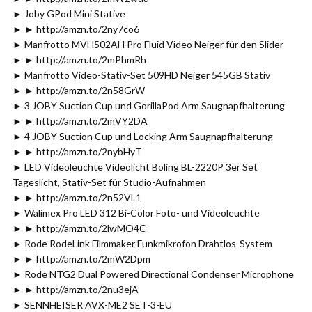
► Joby GPod Mini Stative
► ► http://amzn.to/2ny7co6
► Manfrotto MVH502AH Pro Fluid Video Neiger für den Slider
► ► http://amzn.to/2mPhmRh
► Manfrotto Video-Stativ-Set 509HD Neiger 545GB Stativ
► ► http://amzn.to/2n58GrW
► 3 JOBY Suction Cup und GorillaPod Arm Saugnapfhalterung
► ► http://amzn.to/2mVY2DA
► 4 JOBY Suction Cup und Locking Arm Saugnapfhalterung
► ► http://amzn.to/2nybHyT
► LED Videoleuchte Videolicht Boling BL-2220P 3er Set
Tageslicht, Stativ-Set für Studio-Aufnahmen
► ► http://amzn.to/2n52VL1
► Walimex Pro LED 312 Bi-Color Foto- und Videoleuchte
► ► http://amzn.to/2lwMO4C
► Rode RodeLink Filmmaker Funkmikrofon Drahtlos-System
► ► http://amzn.to/2mW2Dpm
► Rode NTG2 Dual Powered Directional Condenser Microphone
► ► http://amzn.to/2nu3ejA
► SENNHEISER AVX-ME2 SET-3-EU