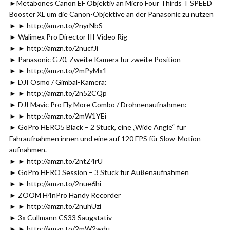
►Metabones Canon EF Objektiv an Micro Four Thirds T SPEED
Booster XL um die Canon-Objektive an der Panasonic zu nutzen
► ► http://amzn.to/2nyrNbS
► Walimex Pro Director III Video Rig
► ► http://amzn.to/2nucfJi
► Panasonic G70, Zweite Kamera für zweite Position
► ► http://amzn.to/2mPyMx1
► DJI Osmo / Gimbal-Kamera:
► ► http://amzn.to/2n52CQp
► DJI Mavic Pro Fly More Combo / Drohnenaufnahmen:
► ► http://amzn.to/2mW1YEi
► GoPro HERO5 Black – 2 Stück, eine „Wide Angle“ für
Fahraufnahmen innen und eine auf 120 FPS für Slow-Motion
aufnahmen.
► ► http://amzn.to/2ntZ4rU
► GoPro HERO Session – 3 Stück für Außenaufnahmen
► ► http://amzn.to/2nue6hi
► ZOOM H4nPro Handy Recorder
► ► http://amzn.to/2nuhUzi
► 3x Cullmann CS33 Saugstativ
► ► http://amzn.to/2mW2wdu