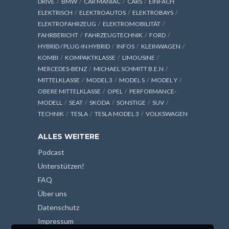
DRIVE
BMW
CAR MANIAC
CARS
EINFACH
ELEKTRISCH
ELEKTROAUTOS
ELEKTROBAYS
ELEKTROFAHRZEUG
ELEKTROMOBILITÄT
FAHRBERICHT
FAHRZEUGTECHNIK
FORD
HYBRID / PLUG-IN HYBRID
INFOS
KLEINWAGEN
KOMBI
KOMPAKTKLASSE
LIMOUSINE
MERCEDES-BENZ
MICHAEL SCHMITT B.E.N
MITTELKLASSE
MODEL 3
MODEL S
MODEL Y
OBERE MITTELKLASSE
OPEL
PERFORMANCE-
MODELL
SEAT
SKODA
SONSTIGE
SUV
TECHNIK
TESLA
TESLA MODEL 3
VOLKSWAGEN
ALLES WEITERE
Podcast
Unterstützen!
FAQ
Über uns
Datenschutz
Impressum