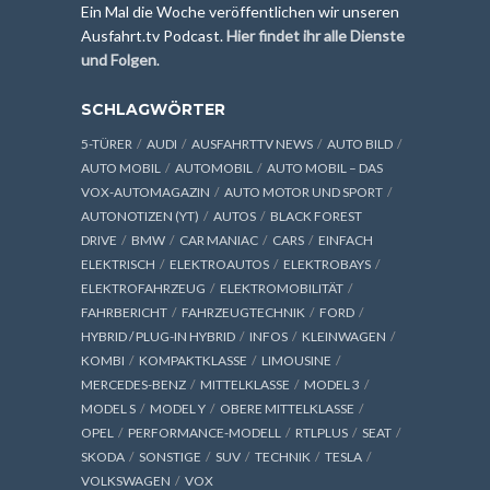
Ein Mal die Woche veröffentlichen wir unseren
Ausfahrt.tv Podcast.
Hier findet ihr alle Dienste
und Folgen
.
SCHLAGWÖRTER
5-TÜRER
AUDI
AUSFAHRTTV NEWS
AUTO BILD
AUTO MOBIL
AUTOMOBIL
AUTO MOBIL – DAS
VOX-AUTOMAGAZIN
AUTO MOTOR UND SPORT
AUTONOTIZEN (YT)
AUTOS
BLACK FOREST
DRIVE
BMW
CAR MANIAC
CARS
EINFACH
ELEKTRISCH
ELEKTROAUTOS
ELEKTROBAYS
ELEKTROFAHRZEUG
ELEKTROMOBILITÄT
FAHRBERICHT
FAHRZEUGTECHNIK
FORD
HYBRID / PLUG-IN HYBRID
INFOS
KLEINWAGEN
KOMBI
KOMPAKTKLASSE
LIMOUSINE
MERCEDES-BENZ
MITTELKLASSE
MODEL 3
MODEL S
MODEL Y
OBERE MITTELKLASSE
OPEL
PERFORMANCE-MODELL
RTLPLUS
SEAT
SKODA
SONSTIGE
SUV
TECHNIK
TESLA
VOLKSWAGEN
VOX