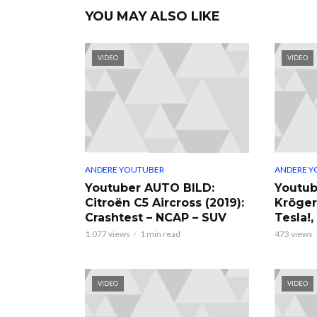
YOU MAY ALSO LIKE
VIDEO
VIDEO
ANDERE YOUTUBER
ANDERE Y
Youtuber AUTO BILD:
Youtub
Citroën C5 Aircross (2019):
Kröger
Crashtest – NCAP – SUV
Tesla!
1.077 views
1 min read
473 views
VIDEO
VIDEO