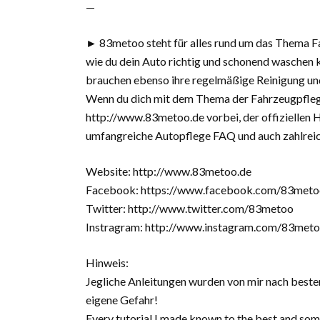
—
► 83metoo steht für alles rund um das Thema Fah
wie du dein Auto richtig und schonend waschen
brauchen ebenso ihre regelmäßige Reinigung un
Wenn du dich mit dem Thema der Fahrzeugpflege
http://www.83metoo.de vorbei, der offiziellen 
umfangreiche Autopflege FAQ und auch zahlreic
Website: http://www.83metoo.de
Facebook: https://www.facebook.com/83meto
Twitter: http://www.twitter.com/83metoo
Instragram: http://www.instagram.com/83met
Hinweis:
Jegliche Anleitungen wurden von mir nach beste
eigene Gefahr!
Every tutorial I made known to the best and some