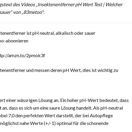
text des Videos „Insektenentferner pH Wert Test | Welcher
r sauer“ von „83metoo“
:
enentferner ist pH neutral, alkalisch oder sauer
too-abonnieren
tp://amzn.to/2pmok3f
tenentferner und messen deren pH Wert, dies ist wichtig zu
rt einer wässrigen Lösung an. Ein hoher pH-Wert bedeutet, dass
bt an, dass es sich um eine saure Lösung handelt. Als pH-neutral
ei 7,0 den perfekten Wert darstellt, der bei Autopflege
 möglichst nahe Werte (+/-1) optimal für die schonende