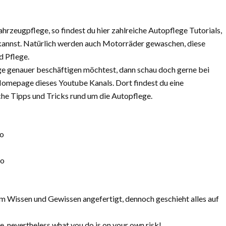
rzeugpflege, so findest du hier zahlreiche Autopflege Tutorials,
 kannst. Natürlich werden auch Motorräder gewaschen, diese
d Pflege.
 genauer beschäftigen möchtest, dann schau doch gerne bei
Homepage dieses Youtube Kanals. Dort findest du eine
he Tipps und Tricks rund um die Autopflege.
o
oo
m Wissen und Gewissen angefertigt, dennoch geschieht alles auf
, nevertheless what you do is on your own risk!