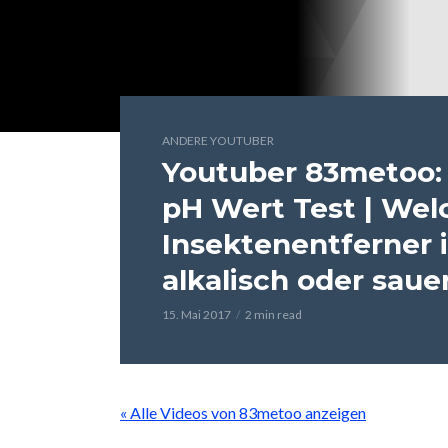
ANDERE YOUTUBER
Youtuber 83metoo:
pH Wert Test | Wel
Insektenentferner i
alkalisch oder saue
15. Mai 2017
2 min read
« Alle Videos von 83metoo anzeigen