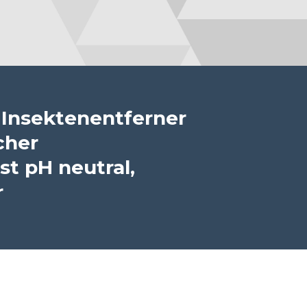
 Insektenentferner
cher
st pH neutral,
r