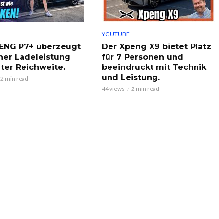
YOUTUBE
ENG P7+ überzeugt
Der Xpeng X9 bietet Platz
her Ladeleistung
für 7 Personen und
ter Reichweite.
beeindruckt mit Technik
und Leistung.
2 min read
44 views
2 min read