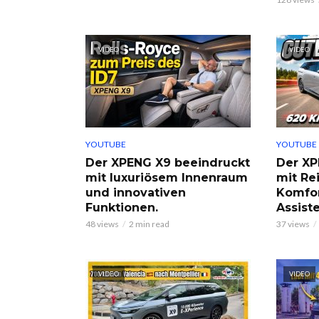
VIDEO
VIDEO
YOUTUBE
YOUTUBE
Der XPENG X9 beeindruckt
Der XP
mit luxuriösem Innenraum
mit Re
und innovativen
Komfor
Funktionen.
Assist
48 views
2 min read
37 views
VIDEO
VIDEO