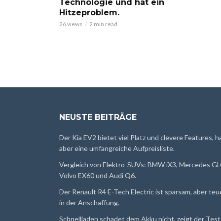
Technologie und hat ein
Hitzeproblem.
26 views
2 min read
NEUSTE BEITRÄGE
Der Kia EV2 bietet viel Platz und clevere Features, h
aber eine umfangreiche Aufpreisliste.
Vergleich von Elektro-SUVs: BMW iX3, Mercedes GL
Volvo EX60 und Audi Q6.
Der Renault R4 E-Tech Electric ist sparsam, aber teu
in der Anschaffung.
Schnellladen schadet dem Akku nicht, zeigt der Test