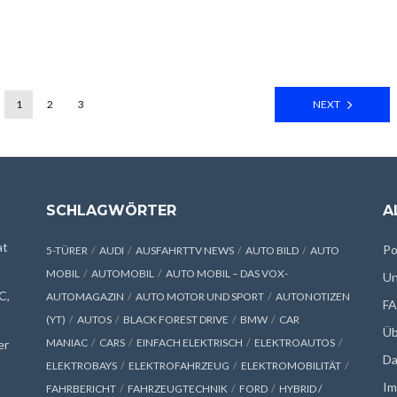
1
2
3
NEXT
SCHLAGWÖRTER
A
at
Po
5-TÜRER
AUDI
AUSFAHRTTV NEWS
AUTO BILD
AUTO
MOBIL
AUTOMOBIL
AUTO MOBIL – DAS VOX-
Un
C,
AUTOMAGAZIN
AUTO MOTOR UND SPORT
AUTONOTIZEN
F
(YT)
AUTOS
BLACK FOREST DRIVE
BMW
CAR
Üb
MANIAC
CARS
EINFACH ELEKTRISCH
ELEKTROAUTOS
er
Da
ELEKTROBAYS
ELEKTROFAHRZEUG
ELEKTROMOBILITÄT
Im
FAHRBERICHT
FAHRZEUGTECHNIK
FORD
HYBRID /