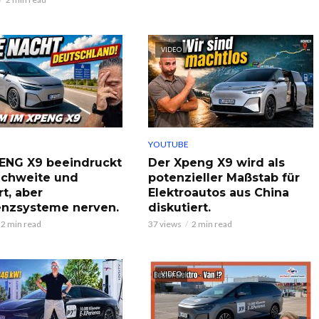
VIDEO
YOUTUBE
ENG X9 beeindruckt
Der Xpeng X9 wird als
ichweite und
potenzieller Maßstab für
t, aber
Elektroautos aus China
enzsysteme nerven.
diskutiert.
2 min read
37 views
2 min read
VIDEO