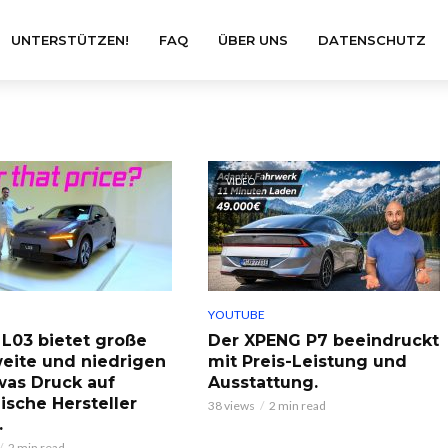
UNTERSTÜTZEN!
FAQ
ÜBER UNS
DATENSCHUTZ
VIDEO
YOUTUBE
L03 bietet große
Der XPENG P7 beeindruckt
eite und niedrigen
mit Preis-Leistung und
 was Druck auf
Ausstattung.
ische Hersteller
38 views
2 min read
.
2 min read