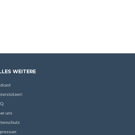
LLES WEITERE
dcast
terstützen!
AQ
er uns
tenschutz
pressum