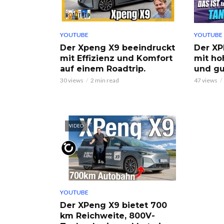
YOUTUBE
YOUTUBE
Der Xpeng X9 beeindruckt
Der XP
mit Effizienz und Komfort
mit ho
auf einem Roadtrip.
und gu
30 views
2 min read
47 views
VIDEO
YOUTUBE
Der XPeng X9 bietet 700
km Reichweite, 800V-