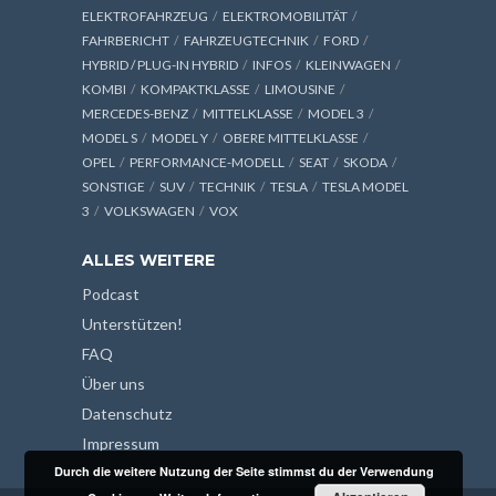
ELEKTROFAHRZEUG
ELEKTROMOBILITÄT
FAHRBERICHT
FAHRZEUGTECHNIK
FORD
HYBRID / PLUG-IN HYBRID
INFOS
KLEINWAGEN
KOMBI
KOMPAKTKLASSE
LIMOUSINE
MERCEDES-BENZ
MITTELKLASSE
MODEL 3
MODEL S
MODEL Y
OBERE MITTELKLASSE
OPEL
PERFORMANCE-MODELL
SEAT
SKODA
SONSTIGE
SUV
TECHNIK
TESLA
TESLA MODEL
3
VOLKSWAGEN
VOX
ALLES WEITERE
Podcast
Unterstützen!
FAQ
Über uns
Datenschutz
Impressum
Durch die weitere Nutzung der Seite stimmst du der Verwendung