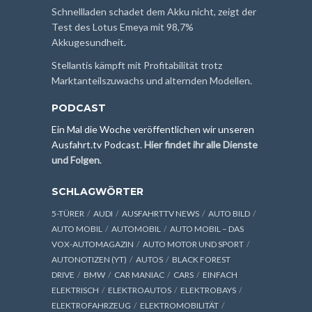
Schnellladen schadet dem Akku nicht, zeigt der
Test des Lotus Emeya mit 98,7%
Akkugesundheit.
Stellantis kämpft mit Profitabilität trotz
Marktanteilszuwachs und alternden Modellen.
PODCAST
Ein Mal die Woche veröffentlichen wir unseren
Ausfahrt.tv Podcast.
Hier findet ihr alle Dienste
und Folgen
.
SCHLAGWÖRTER
5-TÜRER
AUDI
AUSFAHRTTV NEWS
AUTO BILD
AUTO MOBIL
AUTOMOBIL
AUTO MOBIL – DAS
VOX-AUTOMAGAZIN
AUTO MOTOR UND SPORT
AUTONOTIZEN (YT)
AUTOS
BLACK FOREST
DRIVE
BMW
CAR MANIAC
CARS
EINFACH
ELEKTRISCH
ELEKTROAUTOS
ELEKTROBAYS
ELEKTROFAHRZEUG
ELEKTROMOBILITÄT