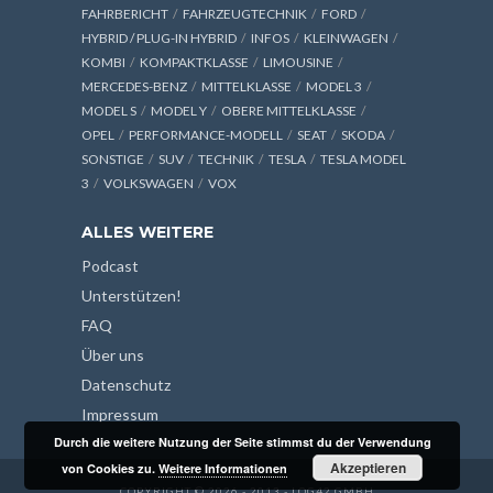
FAHRBERICHT
FAHRZEUGTECHNIK
FORD
HYBRID / PLUG-IN HYBRID
INFOS
KLEINWAGEN
KOMBI
KOMPAKTKLASSE
LIMOUSINE
MERCEDES-BENZ
MITTELKLASSE
MODEL 3
MODEL S
MODEL Y
OBERE MITTELKLASSE
OPEL
PERFORMANCE-MODELL
SEAT
SKODA
SONSTIGE
SUV
TECHNIK
TESLA
TESLA MODEL
3
VOLKSWAGEN
VOX
ALLES WEITERE
Podcast
Unterstützen!
FAQ
Über uns
Datenschutz
Impressum
Durch die weitere Nutzung der Seite stimmst du der Verwendung
Akzeptieren
von Cookies zu.
Weitere Informationen
COPYRIGHT © 2026 - 2013 - LOG42 GMBH