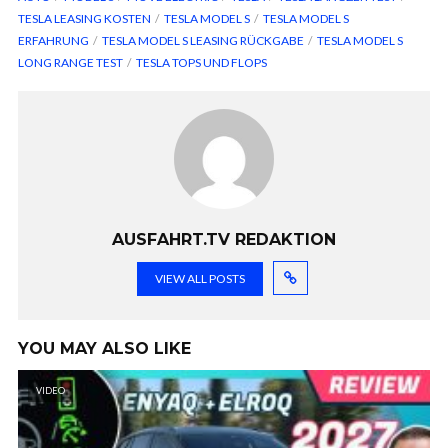
TESLA LEASING KOSTEN
TESLA MODEL S
TESLA MODEL S
ERFAHRUNG
TESLA MODEL S LEASING RÜCKGABE
TESLA MODEL S
LONG RANGE TEST
TESLA TOPS UND FLOPS
AUSFAHRT.TV REDAKTION
VIEW ALL POSTS
YOU MAY ALSO LIKE
VIDEO