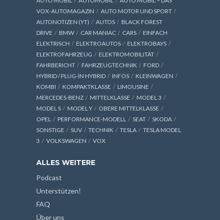
AUTO MOBIL
AUTOMOBIL
AUTO MOBIL – DAS
VOX-AUTOMAGAZIN
AUTO MOTOR UND SPORT
AUTONOTIZEN (YT)
AUTOS
BLACK FOREST
DRIVE
BMW
CAR MANIAC
CARS
EINFACH
ELEKTRISCH
ELEKTROAUTOS
ELEKTROBAYS
ELEKTROFAHRZEUG
ELEKTROMOBILITÄT
FAHRBERICHT
FAHRZEUGTECHNIK
FORD
HYBRID / PLUG-IN HYBRID
INFOS
KLEINWAGEN
KOMBI
KOMPAKTKLASSE
LIMOUSINE
MERCEDES-BENZ
MITTELKLASSE
MODEL 3
MODEL S
MODEL Y
OBERE MITTELKLASSE
OPEL
PERFORMANCE-MODELL
SEAT
SKODA
SONSTIGE
SUV
TECHNIK
TESLA
TESLA MODEL
3
VOLKSWAGEN
VOX
ALLES WEITERE
Podcast
Unterstützen!
FAQ
Über uns