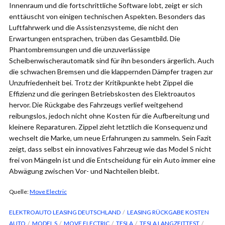
Innenraum und die fortschrittliche Software lobt, zeigt er sich
enttäuscht von einigen technischen Aspekten. Besonders das
Luftfahrwerk und die Assistenzsysteme, die nicht den
Erwartungen entsprachen, trüben das Gesamtbild. Die
Phantombremsungen und die unzuverlässige
Scheibenwischerautomatik sind für ihn besonders ärgerlich. Auch
die schwachen Bremsen und die klappernden Dämpfer tragen zur
Unzufriedenheit bei. Trotz der Kritikpunkte hebt Zippel die
Effizienz und die geringen Betriebskosten des Elektroautos
hervor. Die Rückgabe des Fahrzeugs verlief weitgehend
reibungslos, jedoch nicht ohne Kosten für die Aufbereitung und
kleinere Reparaturen. Zippel zieht letztlich die Konsequenz und
wechselt die Marke, um neue Erfahrungen zu sammeln. Sein Fazit
zeigt, dass selbst ein innovatives Fahrzeug wie das Model S nicht
frei von Mängeln ist und die Entscheidung für ein Auto immer eine
Abwägung zwischen Vor- und Nachteilen bleibt.
Quelle:
Move Electric
ELEKTROAUTO LEASING DEUTSCHLAND
LEASING RÜCKGABE KOSTEN
AUTO
MODEL S
MOVE ELECTRIC
TESLA
TESLA LANGZEITTEST