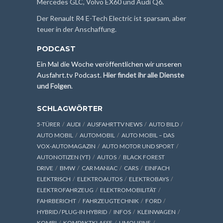
Mercedes GLC, Volvo EX60 und Audi Q6.
Der Renault R4 E-Tech Electric ist sparsam, aber
teuer in der Anschaffung.
PODCAST
Ein Mal die Woche veröffentlichen wir unseren
Ausfahrt.tv Podcast.
Hier findet ihr alle Dienste
und Folgen
.
SCHLAGWÖRTER
5-TÜRER
AUDI
AUSFAHRTTV NEWS
AUTO BILD
AUTO MOBIL
AUTOMOBIL
AUTO MOBIL – DAS
VOX-AUTOMAGAZIN
AUTO MOTOR UND SPORT
AUTONOTIZEN (YT)
AUTOS
BLACK FOREST
DRIVE
BMW
CAR MANIAC
CARS
EINFACH
ELEKTRISCH
ELEKTROAUTOS
ELEKTROBAYS
ELEKTROFAHRZEUG
ELEKTROMOBILITÄT
FAHRBERICHT
FAHRZEUGTECHNIK
FORD
HYBRID / PLUG-IN HYBRID
INFOS
KLEINWAGEN
KOMBI
KOMPAKTKLASSE
LIMOUSINE