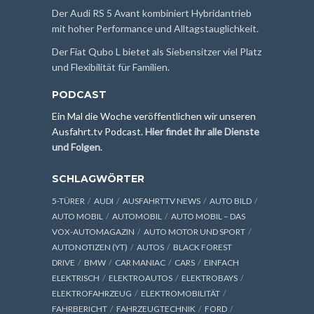
Der Audi RS 5 Avant kombiniert Hybridantrieb
mit hoher Performance und Alltagstauglichkeit.
Der Fiat Qubo L bietet als Siebensitzer viel Platz
und Flexibilität für Familien.
PODCAST
Ein Mal die Woche veröffentlichen wir unseren
Ausfahrt.tv Podcast.
Hier findet ihr alle Dienste
und Folgen
.
SCHLAGWÖRTER
5-TÜRER
AUDI
AUSFAHRTTV NEWS
AUTO BILD
AUTO MOBIL
AUTOMOBIL
AUTO MOBIL – DAS
VOX-AUTOMAGAZIN
AUTO MOTOR UND SPORT
AUTONOTIZEN (YT)
AUTOS
BLACK FOREST
DRIVE
BMW
CAR MANIAC
CARS
EINFACH
ELEKTRISCH
ELEKTROAUTOS
ELEKTROBAYS
ELEKTROFAHRZEUG
ELEKTROMOBILITÄT
FAHRBERICHT
FAHRZEUGTECHNIK
FORD