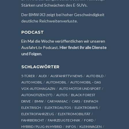
Stärken und Schwächen des E-SUVs.
Der BMW iX3 zeigt bei hoher Geschwindigkeit
deutliche Reichweitenverluste.
PODCAST
Ein Mal die Woche veröffentlichen wir unseren
Ausfahrt.tv Podcast.
Hier findet ihr alle Dienste
und Folgen
.
SCHLAGWÖRTER
5-TÜRER
AUDI
AUSFAHRTTV NEWS
AUTO BILD
AUTO MOBIL
AUTOMOBIL
AUTO MOBIL – DAS
VOX-AUTOMAGAZIN
AUTO MOTOR UND SPORT
AUTONOTIZEN (YT)
AUTOS
BLACK FOREST
DRIVE
BMW
CAR MANIAC
CARS
EINFACH
ELEKTRISCH
ELEKTROAUTOS
ELEKTROBAYS
ELEKTROFAHRZEUG
ELEKTROMOBILITÄT
FAHRBERICHT
FAHRZEUGTECHNIK
FORD
HYBRID / PLUG-IN HYBRID
INFOS
KLEINWAGEN