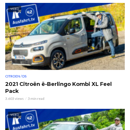
VIDEO
CITROEN / DS
2021 Citroën ë-Berlingo Kombi XL Feel
Pack
3.603 views
3 min read
VIDEO