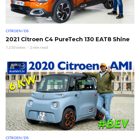
CITROEN / DS
2021 Citroen C4 PureTech 130 EAT8 Shine
7.210 views
2 min read
VIDEO
CITROEN / DS