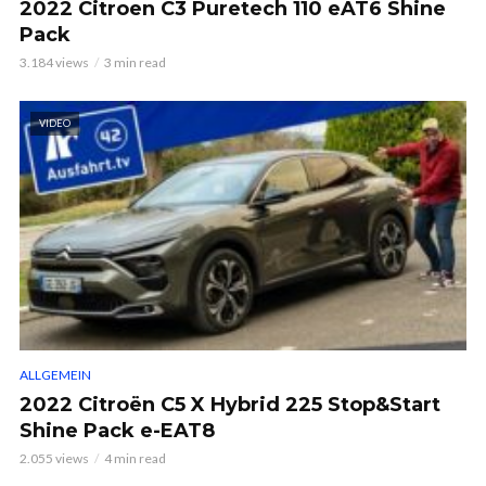
2022 Citroen C3 Puretech 110 eAT6 Shine
Pack
3.184 views
3 min read
VIDEO
ALLGEMEIN
2022 Citroën C5 X Hybrid 225 Stop&Start
Shine Pack e-EAT8
2.055 views
4 min read