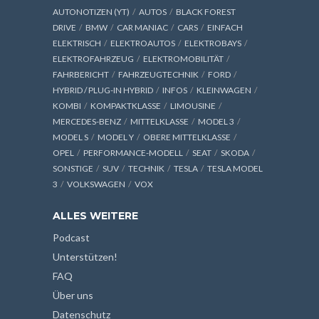
AUTONOTIZEN (YT)
AUTOS
BLACK FOREST
DRIVE
BMW
CAR MANIAC
CARS
EINFACH
ELEKTRISCH
ELEKTROAUTOS
ELEKTROBAYS
ELEKTROFAHRZEUG
ELEKTROMOBILITÄT
FAHRBERICHT
FAHRZEUGTECHNIK
FORD
HYBRID / PLUG-IN HYBRID
INFOS
KLEINWAGEN
KOMBI
KOMPAKTKLASSE
LIMOUSINE
MERCEDES-BENZ
MITTELKLASSE
MODEL 3
MODEL S
MODEL Y
OBERE MITTELKLASSE
OPEL
PERFORMANCE-MODELL
SEAT
SKODA
SONSTIGE
SUV
TECHNIK
TESLA
TESLA MODEL
3
VOLKSWAGEN
VOX
ALLES WEITERE
Podcast
Unterstützen!
FAQ
Über uns
Datenschutz