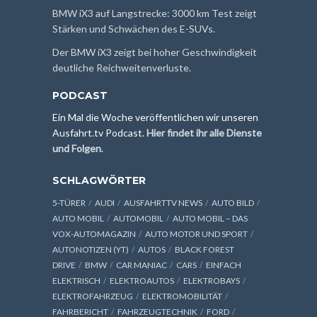
BMW iX3 auf Langstrecke: 3000 km Test zeigt
Stärken und Schwächen des E-SUVs.
Der BMW iX3 zeigt bei hoher Geschwindigkeit
deutliche Reichweitenverluste.
PODCAST
Ein Mal die Woche veröffentlichen wir unseren
Ausfahrt.tv Podcast.
Hier findet ihr alle Dienste
und Folgen
.
SCHLAGWÖRTER
5-TÜRER
AUDI
AUSFAHRTTV NEWS
AUTO BILD
AUTO MOBIL
AUTOMOBIL
AUTO MOBIL – DAS
VOX-AUTOMAGAZIN
AUTO MOTOR UND SPORT
AUTONOTIZEN (YT)
AUTOS
BLACK FOREST
DRIVE
BMW
CAR MANIAC
CARS
EINFACH
ELEKTRISCH
ELEKTROAUTOS
ELEKTROBAYS
ELEKTROFAHRZEUG
ELEKTROMOBILITÄT
FAHRBERICHT
FAHRZEUGTECHNIK
FORD