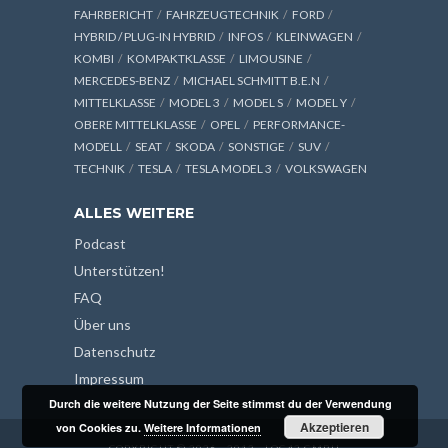
FAHRBERICHT
FAHRZEUGTECHNIK
FORD
HYBRID / PLUG-IN HYBRID
INFOS
KLEINWAGEN
KOMBI
KOMPAKTKLASSE
LIMOUSINE
MERCEDES-BENZ
MICHAEL SCHMITT B.E.N
MITTELKLASSE
MODEL 3
MODEL S
MODEL Y
OBERE MITTELKLASSE
OPEL
PERFORMANCE-
MODELL
SEAT
SKODA
SONSTIGE
SUV
TECHNIK
TESLA
TESLA MODEL 3
VOLKSWAGEN
ALLES WEITERE
Podcast
Unterstützen!
FAQ
Über uns
Datenschutz
Impressum
Durch die weitere Nutzung der Seite stimmst du der Verwendung
Akzeptieren
von Cookies zu.
Weitere Informationen
COPYRIGHT © 2026 - 2013 - LOG42 GMBH