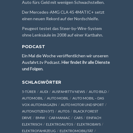
Auto fürs Geld mit wenigen Schwachstellen.
Der Mercedes-AMG CLA 45 4MATIC+ setzt
einen neuen Rekord auf der Nordschleife.
Peugeot testet das Steer-by-Wire-System
ohne Lenksäule im 2008 auf einer Kartbahn.
PODCAST
Ein Mal die Woche veröffentlichen wir unseren
Ausfahrt.tv Podcast.
Hier findet ihr alle Dienste
und Folgen
.
SCHLAGWÖRTER
5-TÜRER
AUDI
AUSFAHRTTV NEWS
AUTO BILD
AUTOMOBIL
AUTO MOBIL
AUTO MOBIL – DAS
VOX-AUTOMAGAZIN
AUTO MOTOR UND SPORT
AUTONOTIZEN (YT)
AUTOS
BLACK FOREST
DRIVE
BMW
CAR MANIAC
CARS
EINFACH
ELEKTRISCH
ELEKTROAUTOS
ELEKTROBAYS
ELEKTROFAHRZEUG
ELEKTROMOBILITÄT