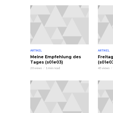
ARTIKEL
ARTIKEL
Meine Empfehlung des
Freita
Tages (s01e03)
(s01e0
20 views
1 min read
45 views