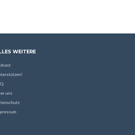
LLES WEITERE
dcast
terstützen!
AQ
er uns
tenschutz
pressum