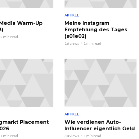
ARTIKEL
 Media Warm-Up
Meine Instagram
3)
Empfehlung des Tages
(s01e02)
2 min read
16 views
1 min read
ARTIKEL
gmarkt Placement
Wie verdienen Auto-
2026
Influencer eigentlich Geld
1 min read
34 views
1 min read