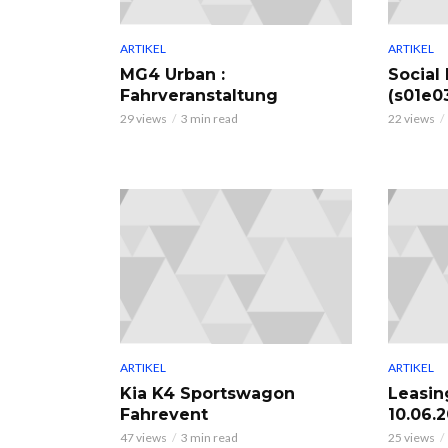
ARTIKEL
ARTIKEL
MG4 Urban :
Social
Fahrveranstaltung
(s01e0
29 views
3 min read
22 views
ARTIKEL
ARTIKEL
Kia K4 Sportswagon
Leasin
Fahrevent
10.06.
47 views
3 min read
25 views