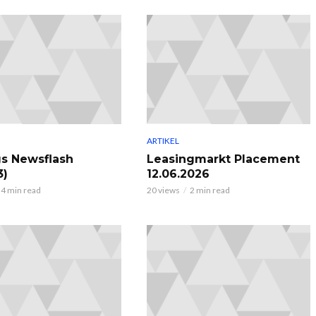
ARTIKEL
gs Newsflash
Leasingmarkt Placement
3)
12.06.2026
4 min read
20 views
2 min read