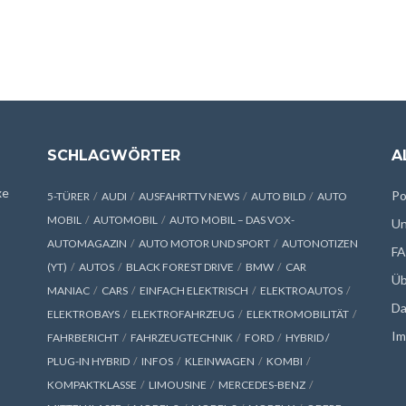
SCHLAGWÖRTER
A
xe
Po
5-TÜRER
AUDI
AUSFAHRTTV NEWS
AUTO BILD
AUTO
MOBIL
AUTOMOBIL
AUTO MOBIL – DAS VOX-
Un
AUTOMAGAZIN
AUTO MOTOR UND SPORT
AUTONOTIZEN
F
(YT)
AUTOS
BLACK FOREST DRIVE
BMW
CAR
Üb
MANIAC
CARS
EINFACH ELEKTRISCH
ELEKTROAUTOS
Da
ELEKTROBAYS
ELEKTROFAHRZEUG
ELEKTROMOBILITÄT
Im
FAHRBERICHT
FAHRZEUGTECHNIK
FORD
HYBRID /
PLUG-IN HYBRID
INFOS
KLEINWAGEN
KOMBI
KOMPAKTKLASSE
LIMOUSINE
MERCEDES-BENZ