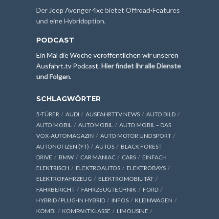
Der Jeep Avenger 4xe bietet Offroad-Features
und eine Hybridoption.
PODCAST
Ein Mal die Woche veröffentlichen wir unseren
Ausfahrt.tv Podcast.
Hier findet ihr alle Dienste
und Folgen
.
SCHLAGWÖRTER
5-TÜRER
AUDI
AUSFAHRTTV NEWS
AUTO BILD
AUTO MOBIL
AUTOMOBIL
AUTO MOBIL – DAS
VOX-AUTOMAGAZIN
AUTO MOTOR UND SPORT
AUTONOTIZEN (YT)
AUTOS
BLACK FOREST
DRIVE
BMW
CAR MANIAC
CARS
EINFACH
ELEKTRISCH
ELEKTROAUTOS
ELEKTROBAYS
ELEKTROFAHRZEUG
ELEKTROMOBILITÄT
FAHRBERICHT
FAHRZEUGTECHNIK
FORD
HYBRID / PLUG-IN HYBRID
INFOS
KLEINWAGEN
KOMBI
KOMPAKTKLASSE
LIMOUSINE