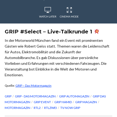
WATCH LATER
CINEMA MODE
GRIP #Select – Live-Talkrunde 1
In der Motorworld München fand ein Event mit prominenten
Gästen wie Robert Geiss statt. Themen waren die Leidenschaft
für Autos, Elektromobilität und die Zukunft der
Automobilbranche. Es gab Diskussionen über persönliche
Vorlieben und Erfahrungen mit verschiedenen Fahrzeugen. Die
Veranstaltung bot Einblicke in die Welt der Motoren und
Emotionen.
Quelle:
GRIP – Das Motormagazin
GRIP
GRIP - DAS MOTORMAGAZIN
GRIP AUTOMAGAZIN
GRIP DAS
MOTORMAGAZIN
GRIP EVENT
GRIP HAMID
GRIP MAGAZIN
MOTORMAGAZIN
RTL2
RTLZWEI
TV NOW GRIP