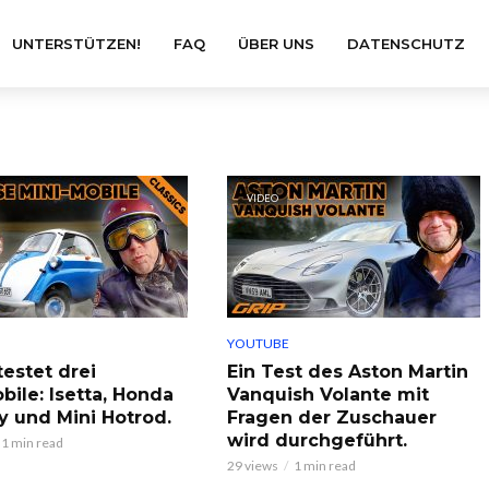
UNTERSTÜTZEN!
FAQ
ÜBER UNS
DATENSCHUTZ
VIDEO
YOUTUBE
testet drei
Ein Test des Aston Martin
bile: Isetta, Honda
Vanquish Volante mit
 und Mini Hotrod.
Fragen der Zuschauer
wird durchgeführt.
1 min read
29 views
1 min read