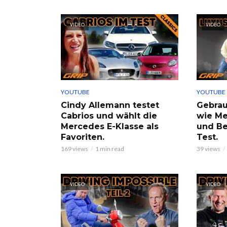
VIDEO
VIDEO
YOUTUBE
YOUTUBE
Cindy Allemann testet
Gebrau
Cabrios und wählt die
wie M
Mercedes E-Klasse als
und Be
Favoriten.
Test.
169 views
1 min read
39 views
VIDEO
VIDEO