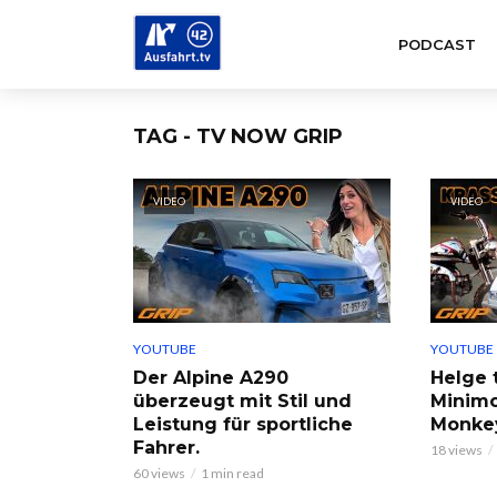
PODCAST
TAG - TV NOW GRIP
VIDEO
VIDEO
YOUTUBE
YOUTUBE
Der Alpine A290
Helge 
überzeugt mit Stil und
Minimo
Leistung für sportliche
Monkey
Fahrer.
18 views
60 views
1 min read