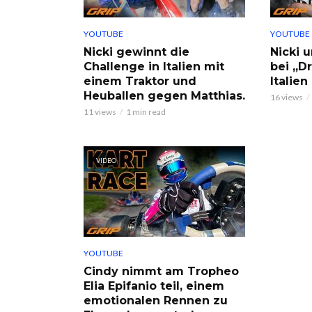
YOUTUBE
YOUTUBE
Nicki gewinnt die
Nicki 
Challenge in Italien mit
bei „Dr
einem Traktor und
Italie
Heuballen gegen Matthias.
16 views
11 views
1 min read
VIDEO
YOUTUBE
Cindy nimmt am Tropheo
Elia Epifanio teil, einem
emotionalen Rennen zu