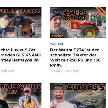
VIDEO
YOUTUBE
chte Luxus-SUVs
Der Waltra T234 ist der
ercedes GLS 63 AMG
schnellste Traktor der
ntley Bentayga im
Welt mit 250 PS und 130
km/h.
1 min read
13 views
1 min read
VIDEO