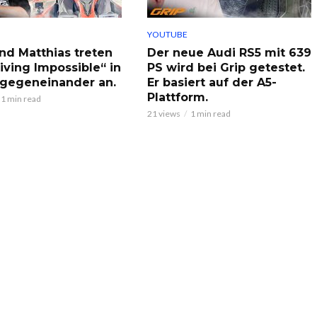
YOUTUBE
und Matthias treten
Der neue Audi RS5 mit 639
iving Impossible“ in
PS wird bei Grip getestet.
n gegeneinander an.
Er basiert auf der A5-
Plattform.
1 min read
21 views
1 min read