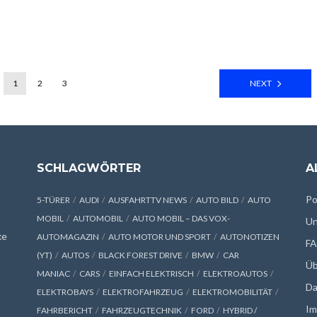
1
2
3
NEXT
SCHLAGWÖRTER
A
Po
5-TÜRER
AUDI
AUSFAHRTTV NEWS
AUTO BILD
AUTO
MOBIL
AUTOMOBIL
AUTO MOBIL – DAS VOX-
Un
xe
AUTOMAGAZIN
AUTO MOTOR UND SPORT
AUTONOTIZEN
F
(YT)
AUTOS
BLACK FOREST DRIVE
BMW
CAR
Üb
MANIAC
CARS
EINFACH ELEKTRISCH
ELEKTROAUTOS
Da
ELEKTROBAYS
ELEKTROFAHRZEUG
ELEKTROMOBILITÄT
Im
FAHRBERICHT
FAHRZEUGTECHNIK
FORD
HYBRID /