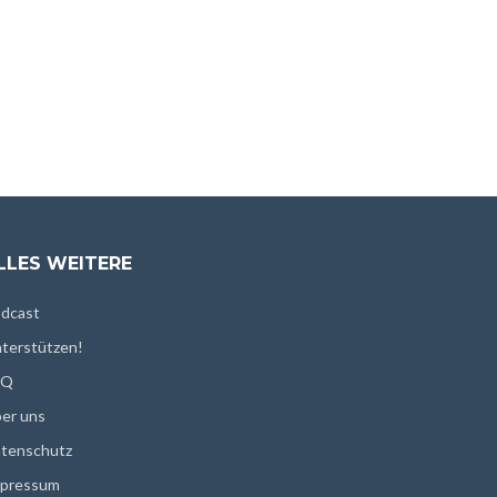
LLES WEITERE
dcast
terstützen!
AQ
er uns
tenschutz
pressum