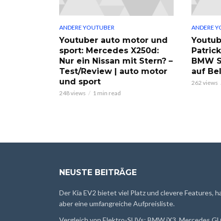
ANDERE YOUTUBER
ANDERE Y
Youtuber auto motor und
Youtub
sport: Mercedes X250d:
Patric
Nur ein Nissan mit Stern? –
BMW S
Test/Review | auto motor
auf Be
und sport
262 views
248 views
1 min read
NEUSTE BEITRÄGE
Der Kia EV2 bietet viel Platz und clevere Features, h
aber eine umfangreiche Aufpreisliste.
Vergleich von Elektro-SUVs: BMW iX3, Mercedes GL