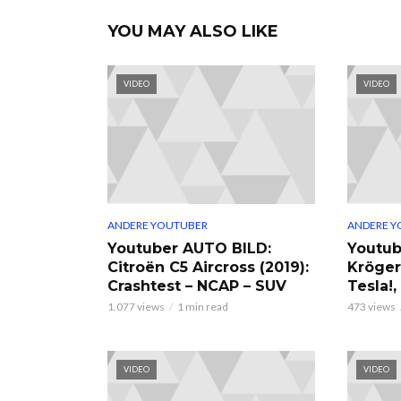
YOU MAY ALSO LIKE
VIDEO
VIDEO
ANDERE YOUTUBER
ANDERE Y
Youtuber AUTO BILD:
Youtub
Citroën C5 Aircross (2019):
Kröger
Crashtest – NCAP – SUV
Tesla!
1.077 views
1 min read
473 views
VIDEO
VIDEO