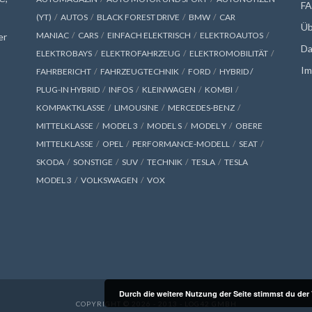
F
(YT)
AUTOS
BLACK FOREST DRIVE
BMW
CAR
Üb
MANIAC
CARS
EINFACH ELEKTRISCH
ELEKTROAUTOS
er
Da
ELEKTROBAYS
ELEKTROFAHRZEUG
ELEKTROMOBILITÄT
Im
FAHRBERICHT
FAHRZEUGTECHNIK
FORD
HYBRID /
PLUG-IN HYBRID
INFOS
KLEINWAGEN
KOMBI
KOMPAKTKLASSE
LIMOUSINE
MERCEDES-BENZ
MITTELKLASSE
MODEL 3
MODEL S
MODEL Y
OBERE
MITTELKLASSE
OPEL
PERFORMANCE-MODELL
SEAT
SKODA
SONSTIGE
SUV
TECHNIK
TESLA
TESLA
MODEL 3
VOLKSWAGEN
VOX
Durch die weitere Nutzung der Seite stimmst du de
COPYRIGHT © 2026 - 2013 - LOG42 GMBH