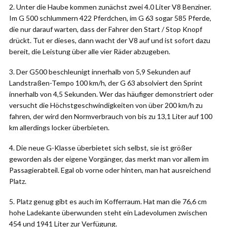
2. Unter die Haube kommen zunächst zwei 4.0 Liter V8 Benziner.
Im G 500 schlummern 422 Pferdchen, im G 63 sogar 585 Pferde,
die nur darauf warten, dass der Fahrer den Start / Stop Knopf
drückt. Tut er dieses, dann wacht der V8 auf und ist sofort dazu
bereit, die Leistung über alle vier Räder abzugeben.
3. Der G500 beschleunigt innerhalb von 5,9 Sekunden auf
Landstraßen-Tempo 100 km/h, der G 63 absolviert den Sprint
innerhalb von 4,5 Sekunden. Wer das häufiger demonstriert oder
versucht die Höchstgeschwindigkeiten von über 200 km/h zu
fahren, der wird den Normverbrauch von bis zu 13,1 Liter auf 100
km allerdings locker überbieten.
4. Die neue G-Klasse überbietet sich selbst, sie ist größer
geworden als der eigene Vorgänger, das merkt man vor allem im
Passagierabteil. Egal ob vorne oder hinten, man hat ausreichend
Platz.
5. Platz genug gibt es auch im Kofferraum. Hat man die 76,6 cm
hohe Ladekante überwunden steht ein Ladevolumen zwischen
454 und 1941 Liter zur Verfügung.