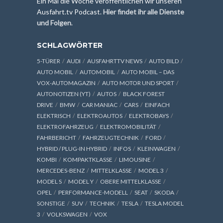
Ein Mal die Woche veröffentlichen wir unseren
Ausfahrt.tv Podcast.
Hier findet ihr alle Dienste
und Folgen
.
SCHLAGWÖRTER
5-TÜRER
AUDI
AUSFAHRTTV NEWS
AUTO BILD
AUTO MOBIL
AUTOMOBIL
AUTO MOBIL – DAS
VOX-AUTOMAGAZIN
AUTO MOTOR UND SPORT
AUTONOTIZEN (YT)
AUTOS
BLACK FOREST
DRIVE
BMW
CAR MANIAC
CARS
EINFACH
ELEKTRISCH
ELEKTROAUTOS
ELEKTROBAYS
ELEKTROFAHRZEUG
ELEKTROMOBILITÄT
FAHRBERICHT
FAHRZEUGTECHNIK
FORD
HYBRID / PLUG-IN HYBRID
INFOS
KLEINWAGEN
KOMBI
KOMPAKTKLASSE
LIMOUSINE
MERCEDES-BENZ
MITTELKLASSE
MODEL 3
MODEL S
MODEL Y
OBERE MITTELKLASSE
OPEL
PERFORMANCE-MODELL
SEAT
SKODA
SONSTIGE
SUV
TECHNIK
TESLA
TESLA MODEL
3
VOLKSWAGEN
VOX