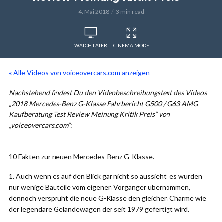
4. Mai 2018
3 min read
WATCH LATER
CINEMA MODE
« Alle Videos von voiceovercars.com anzeigen
Nachstehend findest Du den Videobeschreibungstext des Videos
„2018 Mercedes-Benz G-Klasse Fahrbericht G500 / G63 AMG
Kaufberatung Test Review Meinung Kritik Preis“ von
„voiceovercars.com“
:
10 Fakten zur neuen Mercedes-Benz G-Klasse.
1. Auch wenn es auf den Blick gar nicht so aussieht, es wurden
nur wenige Bauteile vom eigenen Vorgänger übernommen,
dennoch versprüht die neue G-Klasse den gleichen Charme wie
der legendäre Geländewagen der seit 1979 gefertigt wird.