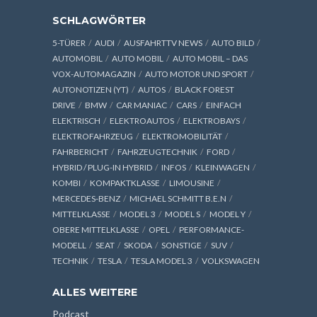
SCHLAGWÖRTER
5-TÜRER
AUDI
AUSFAHRTTV NEWS
AUTO BILD
AUTOMOBIL
AUTO MOBIL
AUTO MOBIL – DAS
VOX-AUTOMAGAZIN
AUTO MOTOR UND SPORT
AUTONOTIZEN (YT)
AUTOS
BLACK FOREST
DRIVE
BMW
CAR MANIAC
CARS
EINFACH
ELEKTRISCH
ELEKTROAUTOS
ELEKTROBAYS
ELEKTROFAHRZEUG
ELEKTROMOBILITÄT
FAHRBERICHT
FAHRZEUGTECHNIK
FORD
HYBRID / PLUG-IN HYBRID
INFOS
KLEINWAGEN
KOMBI
KOMPAKTKLASSE
LIMOUSINE
MERCEDES-BENZ
MICHAEL SCHMITT B.E.N
MITTELKLASSE
MODEL 3
MODEL S
MODEL Y
OBERE MITTELKLASSE
OPEL
PERFORMANCE-
MODELL
SEAT
SKODA
SONSTIGE
SUV
TECHNIK
TESLA
TESLA MODEL 3
VOLKSWAGEN
ALLES WEITERE
Podcast