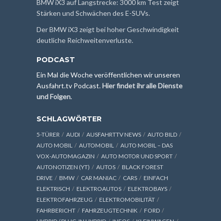
BMW iX3 auf Langstrecke: 3000 km Test zeigt
Stärken und Schwächen des E-SUVs.
Der BMW iX3 zeigt bei hoher Geschwindigkeit
deutliche Reichweitenverluste.
PODCAST
Ein Mal die Woche veröffentlichen wir unseren
Ausfahrt.tv Podcast.
Hier findet ihr alle Dienste
und Folgen
.
SCHLAGWÖRTER
5-TÜRER
AUDI
AUSFAHRTTV NEWS
AUTO BILD
AUTO MOBIL
AUTOMOBIL
AUTO MOBIL – DAS
VOX-AUTOMAGAZIN
AUTO MOTOR UND SPORT
AUTONOTIZEN (YT)
AUTOS
BLACK FOREST
DRIVE
BMW
CAR MANIAC
CARS
EINFACH
ELEKTRISCH
ELEKTROAUTOS
ELEKTROBAYS
ELEKTROFAHRZEUG
ELEKTROMOBILITÄT
FAHRBERICHT
FAHRZEUGTECHNIK
FORD