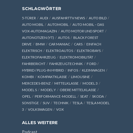
SCHLAGWÖRTER
5-TÜRER
AUDI
AUSFAHRTTV NEWS
AUTO BILD
AUTO MOBIL
AUTOMOBIL
AUTO MOBIL – DAS
VOX-AUTOMAGAZIN
AUTO MOTOR UND SPORT
AUTONOTIZEN (YT)
AUTOS
BLACK FOREST
DRIVE
BMW
CAR MANIAC
CARS
EINFACH
ELEKTRISCH
ELEKTROAUTOS
ELEKTROBAYS
ELEKTROFAHRZEUG
ELEKTROMOBILITÄT
FAHRBERICHT
FAHRZEUGTECHNIK
FORD
HYBRID / PLUG-IN HYBRID
INFOS
KLEINWAGEN
KOMBI
KOMPAKTKLASSE
LIMOUSINE
MERCEDES-BENZ
MITTELKLASSE
MODEL 3
MODEL S
MODEL Y
OBERE MITTELKLASSE
OPEL
PERFORMANCE-MODELL
SEAT
SKODA
SONSTIGE
SUV
TECHNIK
TESLA
TESLA MODEL
3
VOLKSWAGEN
VOX
ALLES WEITERE
Podcast