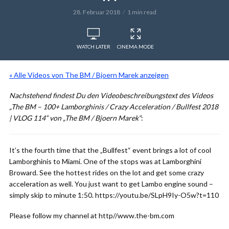
28. Februar 2018
1 min read
WATCH LATER
CINEMA MODE
« Alle Videos von The BM / Bjoern Marek anzeigen
Nachstehend findest Du den Videobeschreibungstext des Videos
„The BM – 100+ Lamborghinis / Crazy Acceleration / Bullfest 2018
| VLOG 114“ von „The BM / Bjoern Marek“
:
It’s the fourth time that the „Bullfest“ event brings a lot of cool
Lamborghinis to Miami. One of the stops was at Lamborghini
Broward. See the hottest rides on the lot and get some crazy
acceleration as well. You just want to get Lambo engine sound –
simply skip to minute 1:50. https://youtu.be/SLpH9Iy-O5w?t=110
Please follow my channel at http//www.the-bm.com