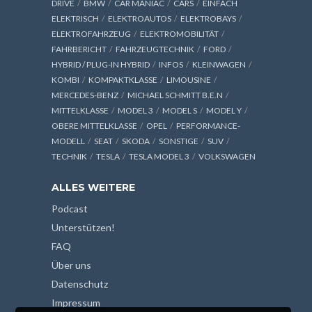
DRIVE
BMW
CAR MANIAC
CARS
EINFACH
ELEKTRISCH
ELEKTROAUTOS
ELEKTROBAYS
ELEKTROFAHRZEUG
ELEKTROMOBILITÄT
FAHRBERICHT
FAHRZEUGTECHNIK
FORD
HYBRID / PLUG-IN HYBRID
INFOS
KLEINWAGEN
KOMBI
KOMPAKTKLASSE
LIMOUSINE
MERCEDES-BENZ
MICHAEL SCHMITT B.E.N
MITTELKLASSE
MODEL 3
MODEL S
MODEL Y
OBERE MITTELKLASSE
OPEL
PERFORMANCE-
MODELL
SEAT
SKODA
SONSTIGE
SUV
TECHNIK
TESLA
TESLA MODEL 3
VOLKSWAGEN
ALLES WEITERE
Podcast
Unterstützen!
FAQ
Über uns
Datenschutz
Impressum