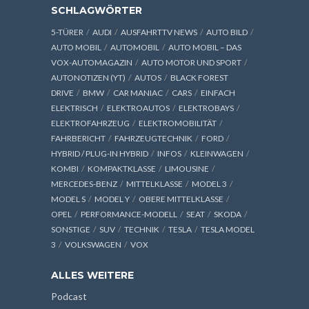
SCHLAGWÖRTER
5-TÜRER
AUDI
AUSFAHRTTV NEWS
AUTO BILD
AUTO MOBIL
AUTOMOBIL
AUTO MOBIL – DAS
VOX-AUTOMAGAZIN
AUTO MOTOR UND SPORT
AUTONOTIZEN (YT)
AUTOS
BLACK FOREST
DRIVE
BMW
CAR MANIAC
CARS
EINFACH
ELEKTRISCH
ELEKTROAUTOS
ELEKTROBAYS
ELEKTROFAHRZEUG
ELEKTROMOBILITÄT
FAHRBERICHT
FAHRZEUGTECHNIK
FORD
HYBRID / PLUG-IN HYBRID
INFOS
KLEINWAGEN
KOMBI
KOMPAKTKLASSE
LIMOUSINE
MERCEDES-BENZ
MITTELKLASSE
MODEL 3
MODEL S
MODEL Y
OBERE MITTELKLASSE
OPEL
PERFORMANCE-MODELL
SEAT
SKODA
SONSTIGE
SUV
TECHNIK
TESLA
TESLA MODEL
3
VOLKSWAGEN
VOX
ALLES WEITERE
Podcast