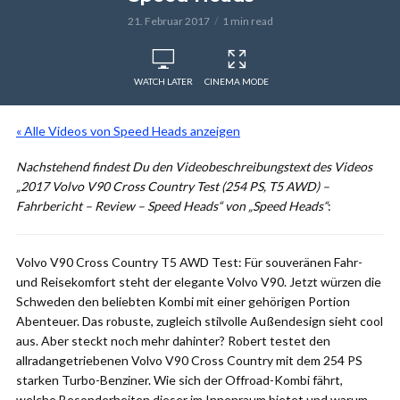
21. Februar 2017
1 min read
WATCH LATER
CINEMA MODE
« Alle Videos von Speed Heads anzeigen
Nachstehend findest Du den Videobeschreibungstext des Videos
„2017 Volvo V90 Cross Country Test (254 PS, T5 AWD) –
Fahrbericht – Review – Speed Heads“ von „Speed Heads“
:
Volvo V90 Cross Country T5 AWD Test: Für souveränen Fahr-
und Reisekomfort steht der elegante Volvo V90. Jetzt würzen die
Schweden den beliebten Kombi mit einer gehörigen Portion
Abenteuer. Das robuste, zugleich stilvolle Außendesign sieht cool
aus. Aber steckt noch mehr dahinter? Robert testet den
allradangetriebenen Volvo V90 Cross Country mit dem 254 PS
starken Turbo-Benziner. Wie sich der Offroad-Kombi fährt,
welche Besonderheiten dieser im Innenraum bietet und warum