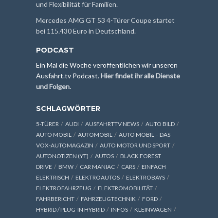
und Flexibilität für Familien.
Mercedes AMG GT 53 4-Türer Coupe startet
bei 115.430 Euro in Deutschland.
PODCAST
Ein Mal die Woche veröffentlichen wir unseren
Ausfahrt.tv Podcast.
Hier findet ihr alle Dienste
und Folgen
.
SCHLAGWÖRTER
5-TÜRER
AUDI
AUSFAHRTTV NEWS
AUTO BILD
AUTO MOBIL
AUTOMOBIL
AUTO MOBIL – DAS
VOX-AUTOMAGAZIN
AUTO MOTOR UND SPORT
AUTONOTIZEN (YT)
AUTOS
BLACK FOREST
DRIVE
BMW
CAR MANIAC
CARS
EINFACH
ELEKTRISCH
ELEKTROAUTOS
ELEKTROBAYS
ELEKTROFAHRZEUG
ELEKTROMOBILITÄT
FAHRBERICHT
FAHRZEUGTECHNIK
FORD
HYBRID / PLUG-IN HYBRID
INFOS
KLEINWAGEN