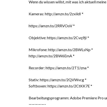
Wenn du wissen willst, mit was ich aktuell mein
Kameras: http://amzn.to/2zxildI *
https://amzn.to/2RRVOoV *
Objektive: https://amzn.to/2Cvq9jI *
Mikrofone: http://amzn.to/2BWLsNp *
http://amzn.to/2BW6EmA *
Recorder: https://amzn.to/2T1Jzna *
Stativ: https://amzn.to/2QVWvcg *
Softboxen: https://amzn.to/2CtKK7E *
Bearbeitungsprogramm: Adobe Premiere Pro un
—————–