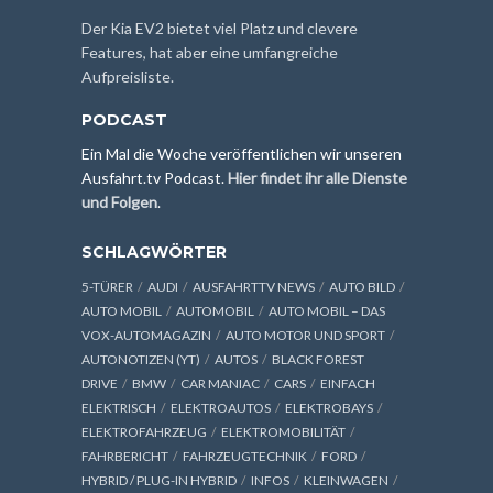
Der Kia EV2 bietet viel Platz und clevere
Features, hat aber eine umfangreiche
Aufpreisliste.
PODCAST
Ein Mal die Woche veröffentlichen wir unseren
Ausfahrt.tv Podcast.
Hier findet ihr alle Dienste
und Folgen
.
SCHLAGWÖRTER
5-TÜRER
AUDI
AUSFAHRTTV NEWS
AUTO BILD
AUTO MOBIL
AUTOMOBIL
AUTO MOBIL – DAS
VOX-AUTOMAGAZIN
AUTO MOTOR UND SPORT
AUTONOTIZEN (YT)
AUTOS
BLACK FOREST
DRIVE
BMW
CAR MANIAC
CARS
EINFACH
ELEKTRISCH
ELEKTROAUTOS
ELEKTROBAYS
ELEKTROFAHRZEUG
ELEKTROMOBILITÄT
FAHRBERICHT
FAHRZEUGTECHNIK
FORD
HYBRID / PLUG-IN HYBRID
INFOS
KLEINWAGEN