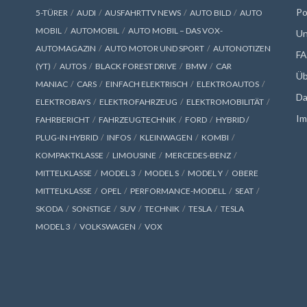
Po
5-TÜRER
AUDI
AUSFAHRTTV NEWS
AUTO BILD
AUTO
MOBIL
AUTOMOBIL
AUTO MOBIL – DAS VOX-
Un
AUTOMAGAZIN
AUTO MOTOR UND SPORT
AUTONOTIZEN
F
(YT)
AUTOS
BLACK FOREST DRIVE
BMW
CAR
Üb
MANIAC
CARS
EINFACH ELEKTRISCH
ELEKTROAUTOS
Da
ELEKTROBAYS
ELEKTROFAHRZEUG
ELEKTROMOBILITÄT
Im
FAHRBERICHT
FAHRZEUGTECHNIK
FORD
HYBRID /
PLUG-IN HYBRID
INFOS
KLEINWAGEN
KOMBI
KOMPAKTKLASSE
LIMOUSINE
MERCEDES-BENZ
MITTELKLASSE
MODEL 3
MODEL S
MODEL Y
OBERE
MITTELKLASSE
OPEL
PERFORMANCE-MODELL
SEAT
SKODA
SONSTIGE
SUV
TECHNIK
TESLA
TESLA
MODEL 3
VOLKSWAGEN
VOX