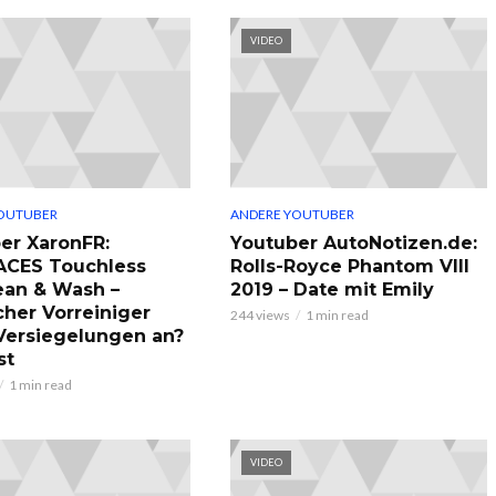
VIDEO
OUTUBER
ANDERE YOUTUBER
er XaronFR:
Youtuber AutoNotizen.de:
ACES Touchless
Rolls-Royce Phantom VIII
ean & Wash –
2019 – Date mit Emily
cher Vorreiniger
244 views
1 min read
 Versiegelungen an?
st
1 min read
VIDEO