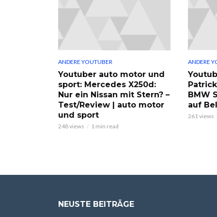
ANDERE YOUTUBER
ANDERE Y
Youtuber auto motor und
Youtub
sport: Mercedes X250d:
Patric
Nur ein Nissan mit Stern? –
BMW S
Test/Review | auto motor
auf Be
und sport
261 views
248 views
1 min read
NEUSTE BEITRÄGE