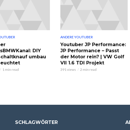
OUTUBER
ANDERE YOUTUBER
er
Youtuber JP Performance:
ksBMWKanal: DIY
JP Performance – Passt
chaltknauf umbau
der Motor rein? | VW Golf
leuchtet
VII 1.6 TDI Projekt
1 min read
391 views
2 min read
SCHLAGWÖRTER
A