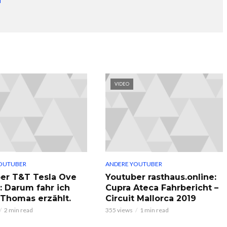
VIDEO
OUTUBER
ANDERE YOUTUBER
er T&T Tesla Ove
Youtuber rasthaus.online:
: Darum fahr ich
Cupra Ateca Fahrbericht –
, Thomas erzählt.
Circuit Mallorca 2019
2 min read
355 views
1 min read