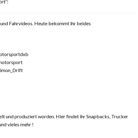
ort“
:
s und Fahrvideos. Heute bekommt ihr beides
otorsportdxb
motorsport
imon_Drift
kelt und produziert worden. Hier findet ihr Snapbacks, Trucker
und vieles mehr !