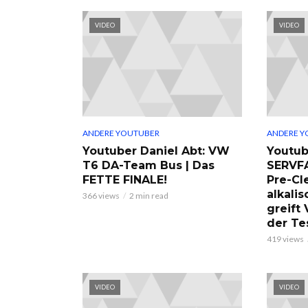
VIDEO
VIDEO
ANDERE YOUTUBER
ANDERE Y
Youtuber Daniel Abt: VW
Youtub
T6 DA-Team Bus | Das
SERVF
FETTE FINALE!
Pre-Cl
alkalis
366 views
2 min read
greift
der Te
419 views
VIDEO
VIDEO