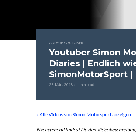
ANDERE YOUTUBER
Youtuber Simon Mot
Diaries | Endlich wi
SimonMotorSport |
28. März 2018
1 min read
« Alle Videos von Simon Motorsport anzeigen
Nachstehend findest Du den Videobeschreibungs