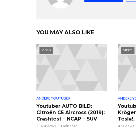
YOU MAY ALSO LIKE
VIDEO
VIDEO
ANDERE YOUTUBER
ANDERE Y
Youtuber AUTO BILD:
Youtub
Citroën C5 Aircross (2019):
Kröger
Crashtest – NCAP – SUV
Tesla!
1.074 views
1 min read
473 views