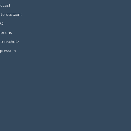
dcast
terstützen!
AQ
er uns
tenschutz
pressum