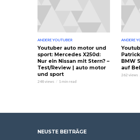
ANDERE YOUTUBER
ANDERE Y
Youtuber auto motor und
Youtub
sport: Mercedes X250d:
Patric
Nur ein Nissan mit Stern? –
BMW S
Test/Review | auto motor
auf Be
und sport
262 views
248 views
1 min read
NEUSTE BEITRÄGE