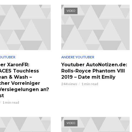
VIDEO
OUTUBER
ANDERE YOUTUBER
er XaronFR:
Youtuber AutoNotizen.de:
ACES Touchless
Rolls-Royce Phantom VIII
ean & Wash –
2019 – Date mit Emily
cher Vorreiniger
244 views
1 min read
 Versiegelungen an?
st
1 min read
VIDEO