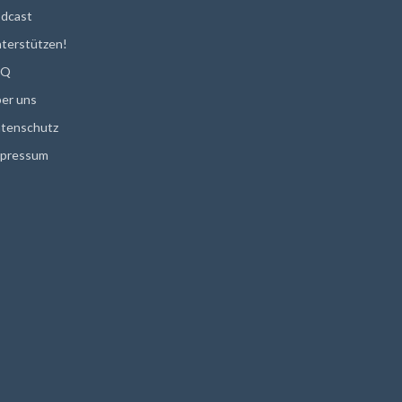
dcast
terstützen!
AQ
er uns
tenschutz
pressum