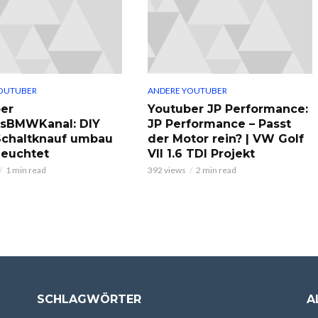
OUTUBER
ANDERE YOUTUBER
er
Youtuber JP Performance:
ksBMWKanal: DIY
JP Performance – Passt
chaltknauf umbau
der Motor rein? | VW Golf
leuchtet
VII 1.6 TDI Projekt
1 min read
392 views
2 min read
SCHLAGWÖRTER
A