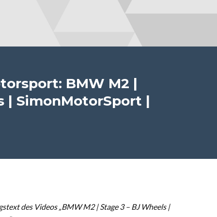
torsport: BMW M2 |
s | SimonMotorSport |
stext des Videos „BMW M2 | Stage 3 – BJ Wheels |