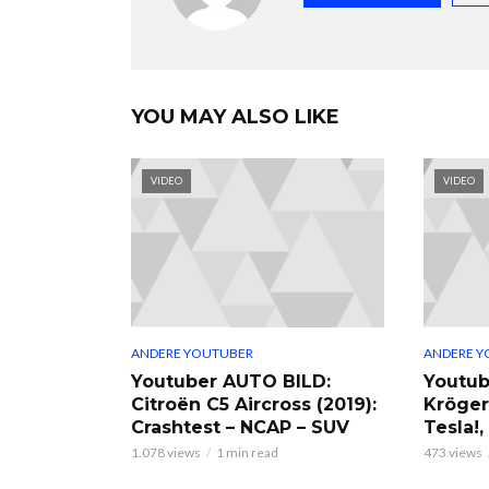
YOU MAY ALSO LIKE
VIDEO
VIDEO
ANDERE YOUTUBER
ANDERE Y
Youtuber AUTO BILD:
Youtub
Citroën C5 Aircross (2019):
Kröger
Crashtest – NCAP – SUV
Tesla!
1.078 views
1 min read
473 views