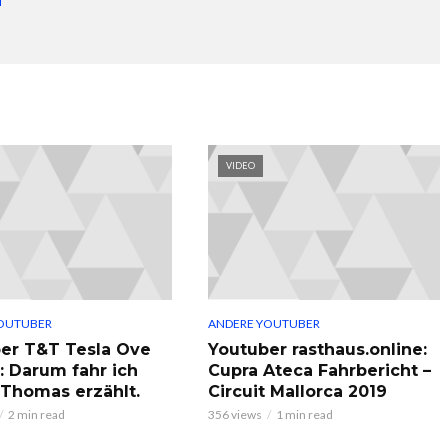
VIDEO
OUTUBER
ANDERE YOUTUBER
er T&T Tesla Ove
Youtuber rasthaus.online:
: Darum fahr ich
Cupra Ateca Fahrbericht –
, Thomas erzählt.
Circuit Mallorca 2019
2 min read
356 views
1 min read