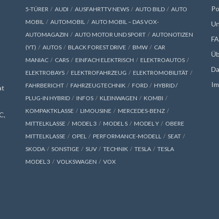
Po
5-TÜRER
AUDI
AUSFAHRTTV NEWS
AUTO BILD
AUTO
MOBIL
AUTOMOBIL
AUTO MOBIL – DAS VOX-
Un
AUTOMAGAZIN
AUTO MOTOR UND SPORT
AUTONOTIZEN
F
(YT)
AUTOS
BLACK FOREST DRIVE
BMW
CAR
Üb
MANIAC
CARS
EINFACH ELEKTRISCH
ELEKTROAUTOS
Da
ELEKTROBAYS
ELEKTROFAHRZEUG
ELEKTROMOBILITÄT
Im
FAHRBERICHT
FAHRZEUGTECHNIK
FORD
HYBRID /
at
PLUG-IN HYBRID
INFOS
KLEINWAGEN
KOMBI
KOMPAKTKLASSE
LIMOUSINE
MERCEDES-BENZ
C,
MITTELKLASSE
MODEL 3
MODEL S
MODEL Y
OBERE
MITTELKLASSE
OPEL
PERFORMANCE-MODELL
SEAT
SKODA
SONSTIGE
SUV
TECHNIK
TESLA
TESLA
MODEL 3
VOLKSWAGEN
VOX