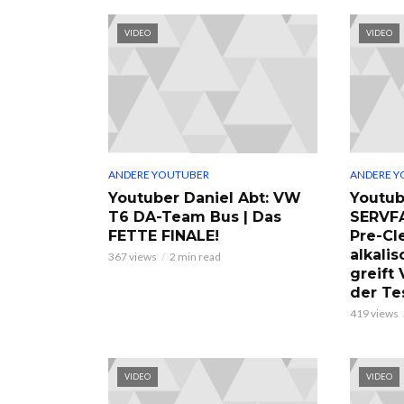
VIDEO
VIDEO
ANDERE YOUTUBER
ANDERE Y
Youtuber Daniel Abt: VW
Youtub
T6 DA-Team Bus | Das
SERVF
FETTE FINALE!
Pre-Cl
alkalis
367 views
2 min read
greift
der Te
419 views
VIDEO
VIDEO