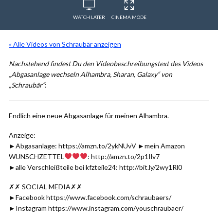
WATCH LATER
CINEMA MODE
« Alle Videos von Schraubär anzeigen
Nachstehend findest Du den Videobeschreibungstext des Videos
„Abgasanlage wechseln Alhambra, Sharan, Galaxy“ von
„Schraubär“
:
Endlich eine neue Abgasanlage für meinen Alhambra.
Anzeige:
►Abgasanlage: https://amzn.to/2ykNUvV ►mein Amazon
WUNSCHZETTEL
: http://amzn.to/2p1Ilv7
►alle Verschleißteile bei kfzteile24: http://bit.ly/2wy1Rl0
✗✗ SOCIAL MEDIA✗✗
►Facebook https://www.facebook.com/schraubaers/
►Instagram https://www.instagram.com/youschraubaer/