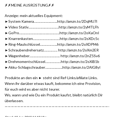
✗✗MEINE AUSRÜSTUNG✗✗
Anzeige: mein aktuelles Equipment:
►System Kamera……………….……..http://amzn.to/2DqMU7i
►Video Stativ……………….…………….http://amzn.to/2yMTLFh
►GoPro……………………..……..………….http://amzn.to/2oKaOnI
►Knarrenkasten………………….………http://amzn.to/2oXDc5c
►Ring-Maulschlüssel………………..http://amzn.to/2oXDPM6
►Schraubendrehersatz……………. http://amzn.to/2oXm2ER
►Wagenheber…………………………….. http://amzn.to/2nZ5Sv6
►Drehmomentschlüssel………………http://amzn.to/2oXiB1b
►Akku-Schlagschrauber………….…….http://amzn.to/2AlG8yI
Produkte an den ein ► steht sind Ref-Links/afiliate Links.
Wenn ihr darüber etwas kauft, bekomme ich eine Provision,
für euch wird es aber nicht teurer.
Wo, wann und wie Du ein Produkt kaufst, bleibt natürlich Dir
überlassen.
—————————————————————————————————-