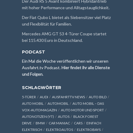
Der Audi RS 5 Avant kombiniert Hybridantrieb
mit hoher Performance und Alltagstauglichkeit.
Der Fiat Qubo L bietet als Siebensitzer viel Platz
und Flexibilität für Familien.
Mercedes AMG GT 53 4-Türer Coupe startet
bei 115.430 Euro in Deutschland.
PODCAST
Ein Mal die Woche veröffentlichen wir unseren
Ausfahrt.tv Podcast.
Hier findet ihr alle Dienste
und Folgen
.
SCHLAGWÖRTER
5-TÜRER
AUDI
AUSFAHRTTV NEWS
AUTO BILD
AUTO MOBIL
AUTOMOBIL
AUTO MOBIL – DAS
VOX-AUTOMAGAZIN
AUTO MOTOR UND SPORT
AUTONOTIZEN (YT)
AUTOS
BLACK FOREST
DRIVE
BMW
CAR MANIAC
CARS
EINFACH
ELEKTRISCH
ELEKTROAUTOS
ELEKTROBAYS