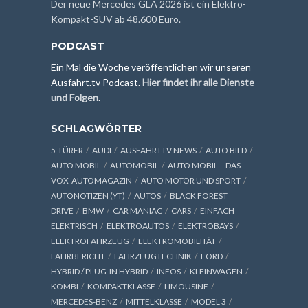
Der neue Mercedes GLA 2026 ist ein Elektro-
Kompakt-SUV ab 48.600 Euro.
PODCAST
Ein Mal die Woche veröffentlichen wir unseren
Ausfahrt.tv Podcast.
Hier findet ihr alle Dienste
und Folgen
.
SCHLAGWÖRTER
5-TÜRER
AUDI
AUSFAHRTTV NEWS
AUTO BILD
AUTO MOBIL
AUTOMOBIL
AUTO MOBIL – DAS
VOX-AUTOMAGAZIN
AUTO MOTOR UND SPORT
AUTONOTIZEN (YT)
AUTOS
BLACK FOREST
DRIVE
BMW
CAR MANIAC
CARS
EINFACH
ELEKTRISCH
ELEKTROAUTOS
ELEKTROBAYS
ELEKTROFAHRZEUG
ELEKTROMOBILITÄT
FAHRBERICHT
FAHRZEUGTECHNIK
FORD
HYBRID / PLUG-IN HYBRID
INFOS
KLEINWAGEN
KOMBI
KOMPAKTKLASSE
LIMOUSINE
MERCEDES-BENZ
MITTELKLASSE
MODEL 3