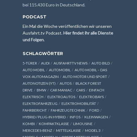
bei 115.430 Euro in Deutschland.
PODCAST
Ein Mal die Woche veröffentlichen wir unseren
Ausfahrt.tv Podcast.
Hier findet ihr alle Dienste
und Folgen
.
SCHLAGWÖRTER
5-TÜRER
AUDI
AUSFAHRTTV NEWS
AUTO BILD
AUTO MOBIL
AUTOMOBIL
AUTO MOBIL – DAS
VOX-AUTOMAGAZIN
AUTO MOTOR UND SPORT
AUTONOTIZEN (YT)
AUTOS
BLACK FOREST
DRIVE
BMW
CAR MANIAC
CARS
EINFACH
ELEKTRISCH
ELEKTROAUTOS
ELEKTROBAYS
ELEKTROFAHRZEUG
ELEKTROMOBILITÄT
FAHRBERICHT
FAHRZEUGTECHNIK
FORD
HYBRID / PLUG-IN HYBRID
INFOS
KLEINWAGEN
KOMBI
KOMPAKTKLASSE
LIMOUSINE
MERCEDES-BENZ
MITTELKLASSE
MODEL 3