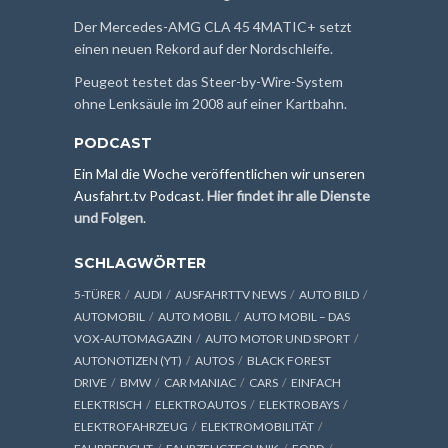
Der Mercedes-AMG CLA 45 4MATIC+ setzt
einen neuen Rekord auf der Nordschleife.
Peugeot testet das Steer-by-Wire-System
ohne Lenksäule im 2008 auf einer Kartbahn.
PODCAST
Ein Mal die Woche veröffentlichen wir unseren
Ausfahrt.tv Podcast.
Hier findet ihr alle Dienste
und Folgen
.
SCHLAGWÖRTER
5-TÜRER
AUDI
AUSFAHRTTV NEWS
AUTO BILD
AUTOMOBIL
AUTO MOBIL
AUTO MOBIL – DAS
VOX-AUTOMAGAZIN
AUTO MOTOR UND SPORT
AUTONOTIZEN (YT)
AUTOS
BLACK FOREST
DRIVE
BMW
CAR MANIAC
CARS
EINFACH
ELEKTRISCH
ELEKTROAUTOS
ELEKTROBAYS
ELEKTROFAHRZEUG
ELEKTROMOBILITÄT