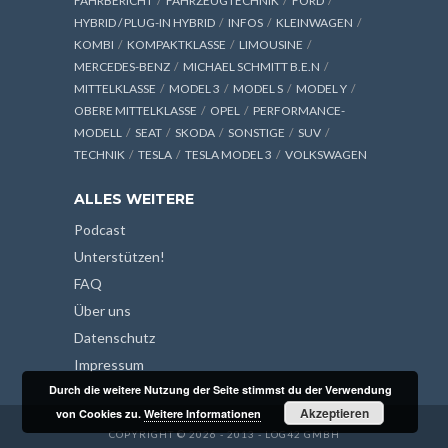
FAHRBERICHT
FAHRZEUGTECHNIK
FORD
HYBRID / PLUG-IN HYBRID
INFOS
KLEINWAGEN
KOMBI
KOMPAKTKLASSE
LIMOUSINE
MERCEDES-BENZ
MICHAEL SCHMITT B.E.N
MITTELKLASSE
MODEL 3
MODEL S
MODEL Y
OBERE MITTELKLASSE
OPEL
PERFORMANCE-
MODELL
SEAT
SKODA
SONSTIGE
SUV
TECHNIK
TESLA
TESLA MODEL 3
VOLKSWAGEN
ALLES WEITERE
Podcast
Unterstützen!
FAQ
Über uns
Datenschutz
Impressum
Durch die weitere Nutzung der Seite stimmst du der Verwendung
Akzeptieren
von Cookies zu.
Weitere Informationen
COPYRIGHT © 2026 - 2013 - LOG42 GMBH