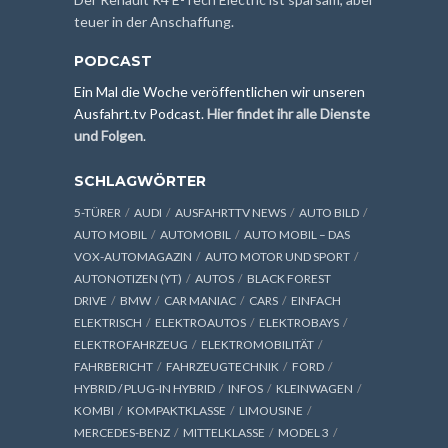
teuer in der Anschaffung.
PODCAST
Ein Mal die Woche veröffentlichen wir unseren
Ausfahrt.tv Podcast.
Hier findet ihr alle Dienste
und Folgen
.
SCHLAGWÖRTER
5-TÜRER
AUDI
AUSFAHRTTV NEWS
AUTO BILD
AUTO MOBIL
AUTOMOBIL
AUTO MOBIL – DAS
VOX-AUTOMAGAZIN
AUTO MOTOR UND SPORT
AUTONOTIZEN (YT)
AUTOS
BLACK FOREST
DRIVE
BMW
CAR MANIAC
CARS
EINFACH
ELEKTRISCH
ELEKTROAUTOS
ELEKTROBAYS
ELEKTROFAHRZEUG
ELEKTROMOBILITÄT
FAHRBERICHT
FAHRZEUGTECHNIK
FORD
HYBRID / PLUG-IN HYBRID
INFOS
KLEINWAGEN
KOMBI
KOMPAKTKLASSE
LIMOUSINE
MERCEDES-BENZ
MITTELKLASSE
MODEL 3