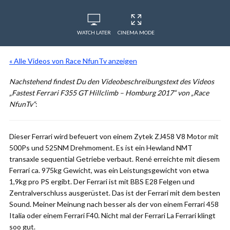
WATCH LATER
CINEMA MODE
« Alle Videos von Race NfunTv anzeigen
Nachstehend findest Du den Videobeschreibungstext des Videos
„Fastest Ferrari F355 GT Hillclimb – Homburg 2017“ von „Race
NfunTv“
:
Dieser Ferrari wird befeuert von einem Zytek ZJ458 V8 Motor mit
500Ps und 525NM Drehmoment. Es ist ein Hewland NMT
transaxle sequential Getriebe verbaut. René erreichte mit diesem
Ferrari ca. 975kg Gewicht, was ein Leistungsgewicht von etwa
1,9kg pro PS ergibt. Der Ferrari ist mit BBS E28 Felgen und
Zentralverschluss ausgerüstet. Das ist der Ferrari mit dem besten
Sound. Meiner Meinung nach besser als der von einem Ferrari 458
Italia oder einem Ferrari F40. Nicht mal der Ferrari La Ferrari klingt
soo gut.