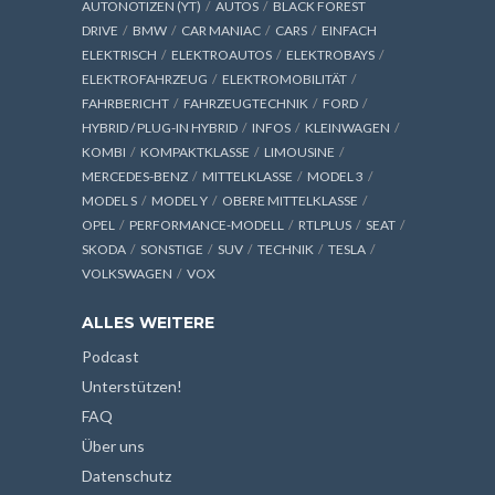
AUTONOTIZEN (YT)
AUTOS
BLACK FOREST
DRIVE
BMW
CAR MANIAC
CARS
EINFACH
ELEKTRISCH
ELEKTROAUTOS
ELEKTROBAYS
ELEKTROFAHRZEUG
ELEKTROMOBILITÄT
FAHRBERICHT
FAHRZEUGTECHNIK
FORD
HYBRID / PLUG-IN HYBRID
INFOS
KLEINWAGEN
KOMBI
KOMPAKTKLASSE
LIMOUSINE
MERCEDES-BENZ
MITTELKLASSE
MODEL 3
MODEL S
MODEL Y
OBERE MITTELKLASSE
OPEL
PERFORMANCE-MODELL
RTLPLUS
SEAT
SKODA
SONSTIGE
SUV
TECHNIK
TESLA
VOLKSWAGEN
VOX
ALLES WEITERE
Podcast
Unterstützen!
FAQ
Über uns
Datenschutz