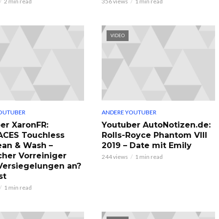
2 min read
356 views
1 min read
VIDEO
OUTUBER
ANDERE YOUTUBER
er XaronFR:
Youtuber AutoNotizen.de:
ACES Touchless
Rolls-Royce Phantom VIII
ean & Wash –
2019 – Date mit Emily
cher Vorreiniger
244 views
1 min read
 Versiegelungen an?
st
1 min read