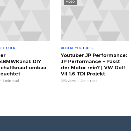
VIDEO
OUTUBER
ANDERE YOUTUBER
er
Youtuber JP Performance:
ksBMWKanal: DIY
JP Performance – Passt
chaltknauf umbau
der Motor rein? | VW Golf
leuchtet
VII 1.6 TDI Projekt
1 min read
393 views
2 min read