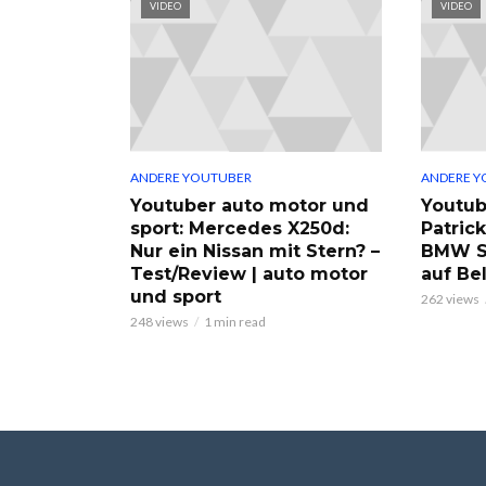
VIDEO
VIDEO
ANDERE YOUTUBER
ANDERE Y
Youtuber auto motor und
Youtub
sport: Mercedes X250d:
Patric
Nur ein Nissan mit Stern? –
BMW S
Test/Review | auto motor
auf Be
und sport
262 views
248 views
1 min read