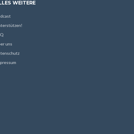
LLES WEITERE
dcast
terstützen!
AQ
er uns
tenschutz
pressum