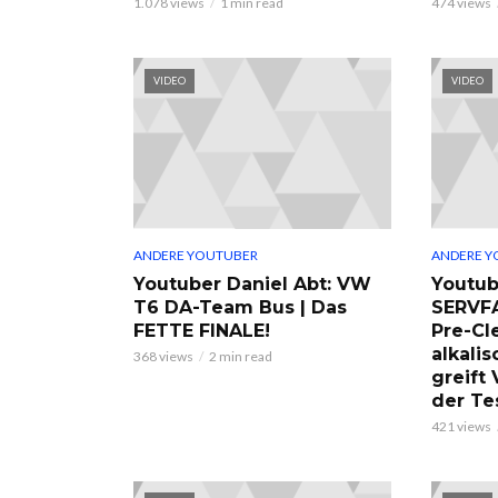
1.078 views
1 min read
474 views
VIDEO
VIDEO
ANDERE YOUTUBER
ANDERE Y
Youtuber Daniel Abt: VW
Youtub
T6 DA-Team Bus | Das
SERVF
FETTE FINALE!
Pre-Cl
alkalis
368 views
2 min read
greift
der Te
421 views