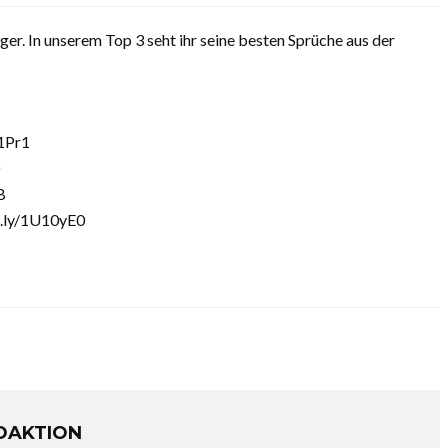
ger. In unserem Top 3 seht ihr seine besten Sprüche aus der
71Pr1
B
t.ly/1U10yE0
DAKTION