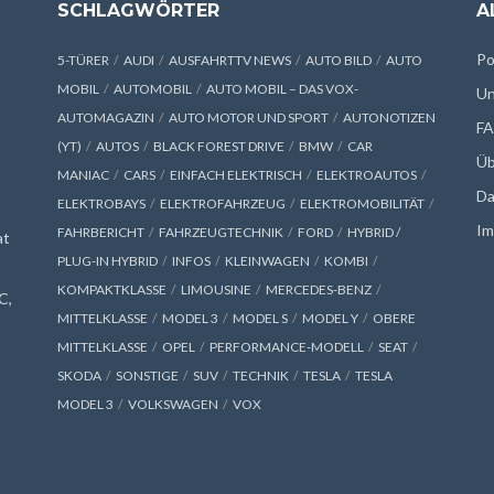
SCHLAGWÖRTER
A
Po
5-TÜRER
AUDI
AUSFAHRTTV NEWS
AUTO BILD
AUTO
MOBIL
AUTOMOBIL
AUTO MOBIL – DAS VOX-
Un
AUTOMAGAZIN
AUTO MOTOR UND SPORT
AUTONOTIZEN
F
(YT)
AUTOS
BLACK FOREST DRIVE
BMW
CAR
Üb
MANIAC
CARS
EINFACH ELEKTRISCH
ELEKTROAUTOS
Da
ELEKTROBAYS
ELEKTROFAHRZEUG
ELEKTROMOBILITÄT
Im
FAHRBERICHT
FAHRZEUGTECHNIK
FORD
HYBRID /
at
PLUG-IN HYBRID
INFOS
KLEINWAGEN
KOMBI
KOMPAKTKLASSE
LIMOUSINE
MERCEDES-BENZ
C,
MITTELKLASSE
MODEL 3
MODEL S
MODEL Y
OBERE
MITTELKLASSE
OPEL
PERFORMANCE-MODELL
SEAT
SKODA
SONSTIGE
SUV
TECHNIK
TESLA
TESLA
MODEL 3
VOLKSWAGEN
VOX