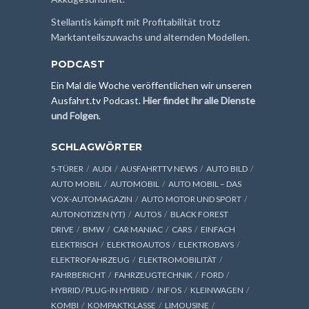
Stellantis kämpft mit Profitabilität trotz
Marktanteilszuwachs und alternden Modellen.
PODCAST
Ein Mal die Woche veröffentlichen wir unseren
Ausfahrt.tv Podcast.
Hier findet ihr alle Dienste
und Folgen
.
SCHLAGWÖRTER
5-TÜRER
AUDI
AUSFAHRTTV NEWS
AUTO BILD
AUTO MOBIL
AUTOMOBIL
AUTO MOBIL – DAS
VOX-AUTOMAGAZIN
AUTO MOTOR UND SPORT
AUTONOTIZEN (YT)
AUTOS
BLACK FOREST
DRIVE
BMW
CAR MANIAC
CARS
EINFACH
ELEKTRISCH
ELEKTROAUTOS
ELEKTROBAYS
ELEKTROFAHRZEUG
ELEKTROMOBILITÄT
FAHRBERICHT
FAHRZEUGTECHNIK
FORD
HYBRID / PLUG-IN HYBRID
INFOS
KLEINWAGEN
KOMBI
KOMPAKTKLASSE
LIMOUSINE