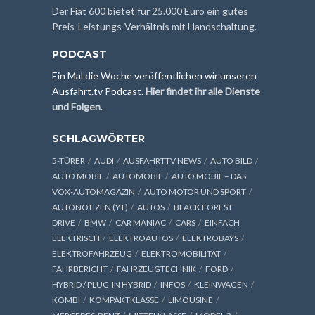
Der Fiat 600 bietet für 25.000 Euro ein gutes
Preis-Leistungs-Verhältnis mit Handschaltung.
PODCAST
Ein Mal die Woche veröffentlichen wir unseren
Ausfahrt.tv Podcast.
Hier findet ihr alle Dienste
und Folgen
.
SCHLAGWÖRTER
5-TÜRER
AUDI
AUSFAHRTTV NEWS
AUTO BILD
AUTO MOBIL
AUTOMOBIL
AUTO MOBIL – DAS
VOX-AUTOMAGAZIN
AUTO MOTOR UND SPORT
AUTONOTIZEN (YT)
AUTOS
BLACK FOREST
DRIVE
BMW
CAR MANIAC
CARS
EINFACH
ELEKTRISCH
ELEKTROAUTOS
ELEKTROBAYS
ELEKTROFAHRZEUG
ELEKTROMOBILITÄT
FAHRBERICHT
FAHRZEUGTECHNIK
FORD
HYBRID / PLUG-IN HYBRID
INFOS
KLEINWAGEN
KOMBI
KOMPAKTKLASSE
LIMOUSINE