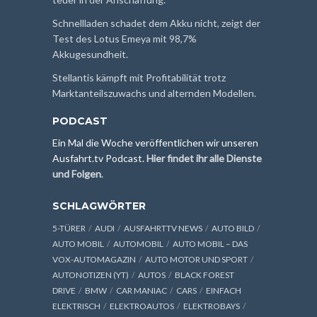
Schnellladen schadet dem Akku nicht, zeigt der
Test des Lotus Emeya mit 98,7%
Akkugesundheit.
Stellantis kämpft mit Profitabilität trotz
Marktanteilszuwachs und alternden Modellen.
PODCAST
Ein Mal die Woche veröffentlichen wir unseren
Ausfahrt.tv Podcast.
Hier findet ihr alle Dienste
und Folgen
.
SCHLAGWÖRTER
5-TÜRER
AUDI
AUSFAHRTTV NEWS
AUTO BILD
AUTO MOBIL
AUTOMOBIL
AUTO MOBIL – DAS
VOX-AUTOMAGAZIN
AUTO MOTOR UND SPORT
AUTONOTIZEN (YT)
AUTOS
BLACK FOREST
DRIVE
BMW
CAR MANIAC
CARS
EINFACH
ELEKTRISCH
ELEKTROAUTOS
ELEKTROBAYS