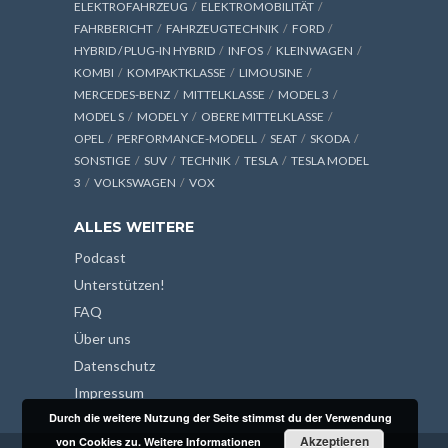
ELEKTROFAHRZEUG
ELEKTROMOBILITÄT
FAHRBERICHT
FAHRZEUGTECHNIK
FORD
HYBRID / PLUG-IN HYBRID
INFOS
KLEINWAGEN
KOMBI
KOMPAKTKLASSE
LIMOUSINE
MERCEDES-BENZ
MITTELKLASSE
MODEL 3
MODEL S
MODEL Y
OBERE MITTELKLASSE
OPEL
PERFORMANCE-MODELL
SEAT
SKODA
SONSTIGE
SUV
TECHNIK
TESLA
TESLA MODEL
3
VOLKSWAGEN
VOX
ALLES WEITERE
Podcast
Unterstützen!
FAQ
Über uns
Datenschutz
Impressum
Durch die weitere Nutzung der Seite stimmst du der Verwendung
Akzeptieren
von Cookies zu.
Weitere Informationen