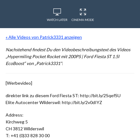
WATCH LATER
CINEMA MODE
« Alle Videos von Patrick3331 anzeigen
Nachstehend findest Du den Videobeschreibungstext des Videos
„Hypermiling Pocket Rocket mit 200PS | Ford Fiesta ST 1.5l
EcoBoost“ von „Patrick3331“
:
[Werbevideo]
direkter link zu diesem Ford Fiesta ST: http://bit.ly/2SqefSU
Elite Autocenter Wilderswil: http://bit.ly/2v0dIYZ
Address:
Kirchweg 5
CH 3812 Wilderswil
T: +41 (0)33 828 30 00