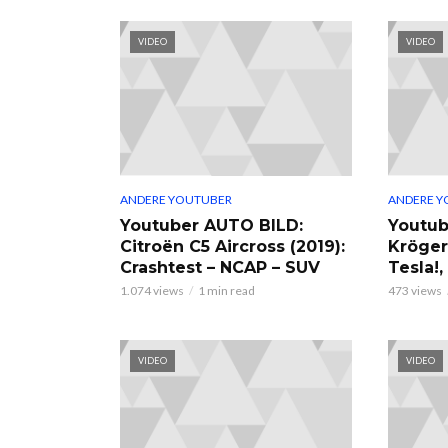
VIDEO
VIDEO
ANDERE YOUTUBER
ANDERE Y
Youtuber AUTO BILD:
Youtub
Citroën C5 Aircross (2019):
Kröger
Crashtest – NCAP – SUV
Tesla!
1.074 views
1 min read
473 views
VIDEO
VIDEO