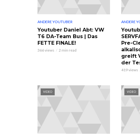
ANDERE YOUTUBER
ANDERE Y
Youtuber Daniel Abt: VW
Youtub
T6 DA-Team Bus | Das
SERVF
FETTE FINALE!
Pre-Cl
alkalis
366 views
2 min read
greift
der Te
419 views
VIDEO
VIDEO