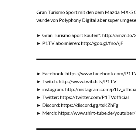
Gran Turismo Sport mit den dem Mazda MX-5 Cup 
wurde von Polyphony Digital aber super umgeset
► Gran Turismo Sport kaufen*: http://amzn.t
► P1TV abonnieren: http://goo.gl/fnoAjF
▬▬▬▬▬▬▬▬▬▬▬▬▬▬▬▬▬▬▬▬
► Facebook: https://www.facebook.com/P1TVo
► Twitch: http://www.twitch.tv/P1TV
► instagram: http://instagram.com/p1tv_officia
► Twitter: https://twitter.com/P1TVofficial
► Discord: https://discord.gg/tsKZhFg
► Merch: https://www.shirt-tube.de/youtuber
▬▬▬▬▬▬▬▬▬▬▬▬▬▬▬▬▬▬▬▬