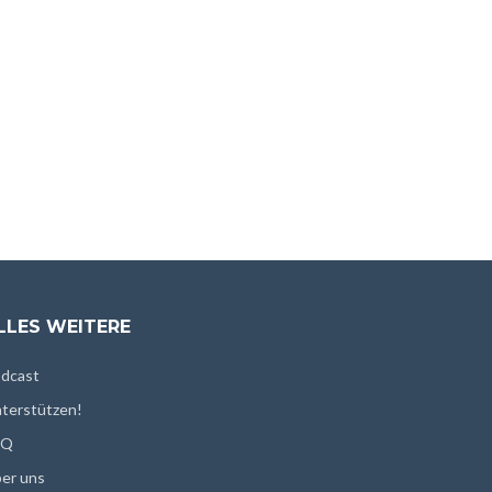
LLES WEITERE
dcast
terstützen!
AQ
er uns