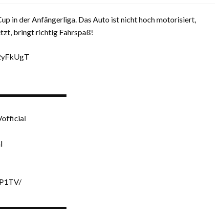
in der Anfängerliga. Das Auto ist nicht hoch motorisiert,
zt, bringt richtig Fahrspaß!
o/2yFkUgT
▬▬▬▬▬▬▬▬▬
fficial
l
/P1TV/
▬▬▬▬▬▬▬▬▬