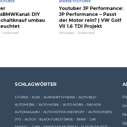
OUTUBER
ANDERE YOUTUBER
er
Youtuber JP Performance:
ksBMWKanal: DIY
JP Performance – Passt
chaltknauf umbau
der Motor rein? | VW Golf
leuchtet
VII 1.6 TDI Projekt
1 min read
391 views
2 min read
SCHLAGWÖRTER
A
Po
5-TÜRER
AUDI
AUSFAHRTTV NEWS
AUTO BILD
AUTOMOBIL
AUTO MOBIL
AUTO MOBIL – DAS VOX-
Un
AUTOMAGAZIN
AUTO MOTOR UND SPORT
AUTONOTIZEN
F
(YT)
AUTOS
BLACK FOREST DRIVE
BMW
CAR
Üb
MANIAC
CARS
EINFACH ELEKTRISCH
ELEKTROAUTOS