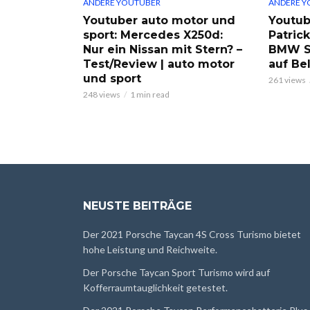
ANDERE YOUTUBER
ANDERE Y
Youtuber auto motor und
Youtub
sport: Mercedes X250d:
Patric
Nur ein Nissan mit Stern? –
BMW S
Test/Review | auto motor
auf Be
und sport
261 views
248 views
1 min read
NEUSTE BEITRÄGE
Der 2021 Porsche Taycan 4S Cross Turismo bietet
hohe Leistung und Reichweite.
Der Porsche Taycan Sport Turismo wird auf
Kofferraumtauglichkeit getestet.