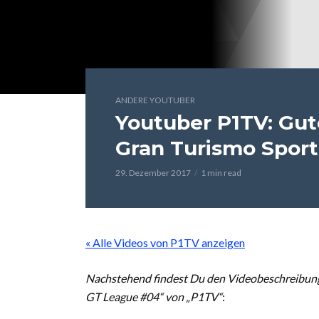
ANDERE YOUTUBER
Youtuber P1TV: Gut
Gran Turismo Spor
29. Dezember 2017
1 min read
« Alle Videos von P1TV anzeigen
Nachstehend findest Du den Videobeschreibung
GT League #04“ von „P1TV“
: