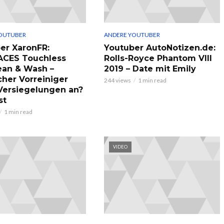
OUTUBER
ANDERE YOUTUBER
er XaronFR:
Youtuber AutoNotizen.de:
ACES Touchless
Rolls-Royce Phantom VIII
ean & Wash –
2019 – Date mit Emily
cher Vorreiniger
244 views
1 min read
 Versiegelungen an?
st
1 min read
VIDEO