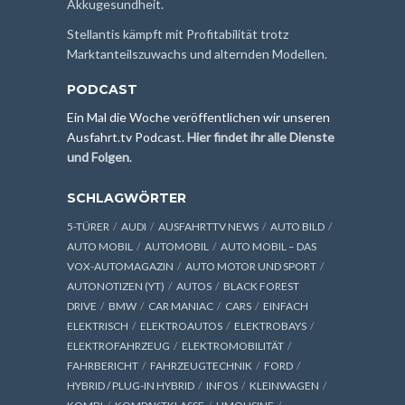
Akkugesundheit.
Stellantis kämpft mit Profitabilität trotz
Marktanteilszuwachs und alternden Modellen.
PODCAST
Ein Mal die Woche veröffentlichen wir unseren
Ausfahrt.tv Podcast.
Hier findet ihr alle Dienste
und Folgen
.
SCHLAGWÖRTER
5-TÜRER
AUDI
AUSFAHRTTV NEWS
AUTO BILD
AUTO MOBIL
AUTOMOBIL
AUTO MOBIL – DAS
VOX-AUTOMAGAZIN
AUTO MOTOR UND SPORT
AUTONOTIZEN (YT)
AUTOS
BLACK FOREST
DRIVE
BMW
CAR MANIAC
CARS
EINFACH
ELEKTRISCH
ELEKTROAUTOS
ELEKTROBAYS
ELEKTROFAHRZEUG
ELEKTROMOBILITÄT
FAHRBERICHT
FAHRZEUGTECHNIK
FORD
HYBRID / PLUG-IN HYBRID
INFOS
KLEINWAGEN