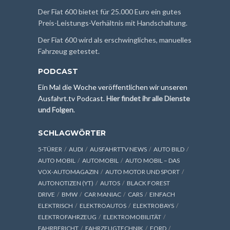
Der Fiat 600 bietet für 25.000 Euro ein gutes
Preis-Leistungs-Verhältnis mit Handschaltung.
Der Fiat 600 wird als erschwingliches, manuelles
Fahrzeug getestet.
PODCAST
Ein Mal die Woche veröffentlichen wir unseren
Ausfahrt.tv Podcast.
Hier findet ihr alle Dienste
und Folgen
.
SCHLAGWÖRTER
5-TÜRER
AUDI
AUSFAHRTTV NEWS
AUTO BILD
AUTO MOBIL
AUTOMOBIL
AUTO MOBIL – DAS
VOX-AUTOMAGAZIN
AUTO MOTOR UND SPORT
AUTONOTIZEN (YT)
AUTOS
BLACK FOREST
DRIVE
BMW
CAR MANIAC
CARS
EINFACH
ELEKTRISCH
ELEKTROAUTOS
ELEKTROBAYS
ELEKTROFAHRZEUG
ELEKTROMOBILITÄT
FAHRBERICHT
FAHRZEUGTECHNIK
FORD