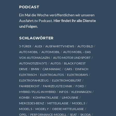
PODCAST
Ein Mal die Woche veröffentlichen wir unseren
Ausfahrt.tv Podcast.
Hier findet ihr alle Dienste
und Folgen
.
SCHLAGWÖRTER
5-TÜRER
AUDI
AUSFAHRTTV NEWS
AUTO BILD
AUTO MOBIL
AUTOMOBIL
AUTO MOBIL – DAS
VOX-AUTOMAGAZIN
AUTO MOTOR UND SPORT
AUTONOTIZEN (YT)
AUTOS
BLACK FOREST
DRIVE
BMW
CAR MANIAC
CARS
EINFACH
ELEKTRISCH
ELEKTROAUTOS
ELEKTROBAYS
ELEKTROFAHRZEUG
ELEKTROMOBILITÄT
FAHRBERICHT
FAHRZEUGTECHNIK
FORD
HYBRID / PLUG-IN HYBRID
INFOS
KLEINWAGEN
KOMBI
KOMPAKTKLASSE
LIMOUSINE
MERCEDES-BENZ
MITTELKLASSE
MODEL 3
MODEL S
MODEL Y
OBERE MITTELKLASSE
OPEL
PERFORMANCE-MODELL
SEAT
SKODA