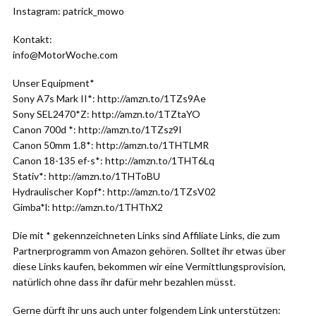
Instagram: patrick_mowo
Kontakt:
info@MotorWoche.com
Unser Equipment*
Sony A7s Mark II*: http://amzn.to/1TZs9Ae
Sony SEL2470*Z: http://amzn.to/1TZtaYO
Canon 700d *: http://amzn.to/1TZsz9I
Canon 50mm 1.8*: http://amzn.to/1THTLMR
Canon 18-135 ef-s*: http://amzn.to/1THT6Lq
Stativ*: http://amzn.to/1THToBU
Hydraulischer Kopf*: http://amzn.to/1TZsV02
Gimba*l: http://amzn.to/1THThX2
Die mit * gekennzeichneten Links sind Affiliate Links, die zum
Partnerprogramm von Amazon gehören. Solltet ihr etwas über
diese Links kaufen, bekommen wir eine Vermittlungsprovision,
natürlich ohne dass ihr dafür mehr bezahlen müsst.
Gerne dürft ihr uns auch unter folgendem Link unterstützen: