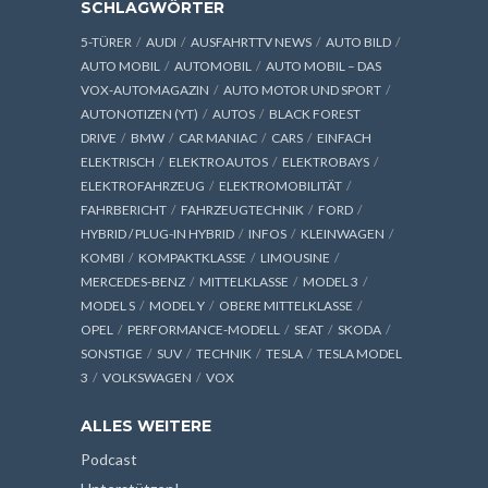
SCHLAGWÖRTER
5-TÜRER
AUDI
AUSFAHRTTV NEWS
AUTO BILD
AUTO MOBIL
AUTOMOBIL
AUTO MOBIL – DAS
VOX-AUTOMAGAZIN
AUTO MOTOR UND SPORT
AUTONOTIZEN (YT)
AUTOS
BLACK FOREST
DRIVE
BMW
CAR MANIAC
CARS
EINFACH
ELEKTRISCH
ELEKTROAUTOS
ELEKTROBAYS
ELEKTROFAHRZEUG
ELEKTROMOBILITÄT
FAHRBERICHT
FAHRZEUGTECHNIK
FORD
HYBRID / PLUG-IN HYBRID
INFOS
KLEINWAGEN
KOMBI
KOMPAKTKLASSE
LIMOUSINE
MERCEDES-BENZ
MITTELKLASSE
MODEL 3
MODEL S
MODEL Y
OBERE MITTELKLASSE
OPEL
PERFORMANCE-MODELL
SEAT
SKODA
SONSTIGE
SUV
TECHNIK
TESLA
TESLA MODEL
3
VOLKSWAGEN
VOX
ALLES WEITERE
Podcast