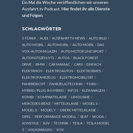
Ein Mal die Woche veröffentlichen wir unseren
Ausfahrt.tv Podcast.
Hier findet ihr alle Dienste
und Folgen
.
SCHLAGWÖRTER
5-TÜRER
AUDI
AUSFAHRTTV NEWS
AUTO BILD
AUTO MOBIL
AUTOMOBIL
AUTO MOBIL – DAS
VOX-AUTOMAGAZIN
AUTO MOTOR UND SPORT
AUTONOTIZEN (YT)
AUTOS
BLACK FOREST
DRIVE
BMW
CAR MANIAC
CARS
EINFACH
ELEKTRISCH
ELEKTROAUTOS
ELEKTROBAYS
ELEKTROFAHRZEUG
ELEKTROMOBILITÄT
FAHRBERICHT
FAHRZEUGTECHNIK
FORD
HYBRID / PLUG-IN HYBRID
INFOS
KLEINWAGEN
KOMBI
KOMPAKTKLASSE
LIMOUSINE
MERCEDES-BENZ
MITTELKLASSE
MODEL 3
MODEL S
MODEL Y
OBERE MITTELKLASSE
OPEL
PERFORMANCE-MODELL
SEAT
SKODA
SONSTIGE
SUV
TECHNIK
TESLA
TESLA MODEL
3
VOLKSWAGEN
VOX