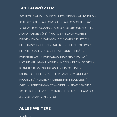
SCHLAGWÖRTER
5-TÜRER
AUDI
AUSFAHRTTV NEWS
AUTO BILD
AUTO MOBIL
AUTOMOBIL
AUTO MOBIL – DAS
VOX-AUTOMAGAZIN
AUTO MOTOR UND SPORT
AUTONOTIZEN (YT)
AUTOS
BLACK FOREST
DRIVE
BMW
CAR MANIAC
CARS
EINFACH
ELEKTRISCH
ELEKTROAUTOS
ELEKTROBAYS
ELEKTROFAHRZEUG
ELEKTROMOBILITÄT
FAHRBERICHT
FAHRZEUGTECHNIK
FORD
HYBRID / PLUG-IN HYBRID
INFOS
KLEINWAGEN
KOMBI
KOMPAKTKLASSE
LIMOUSINE
MERCEDES-BENZ
MITTELKLASSE
MODEL 3
MODEL S
MODEL Y
OBERE MITTELKLASSE
OPEL
PERFORMANCE-MODELL
SEAT
SKODA
SONSTIGE
SUV
TECHNIK
TESLA
TESLA MODEL
3
VOLKSWAGEN
VOX
ALLES WEITERE
Podcast