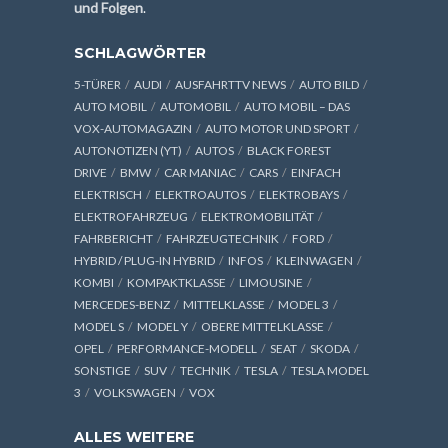
und Folgen
.
SCHLAGWÖRTER
5-TÜRER
AUDI
AUSFAHRTTV NEWS
AUTO BILD
AUTO MOBIL
AUTOMOBIL
AUTO MOBIL – DAS
VOX-AUTOMAGAZIN
AUTO MOTOR UND SPORT
AUTONOTIZEN (YT)
AUTOS
BLACK FOREST
DRIVE
BMW
CAR MANIAC
CARS
EINFACH
ELEKTRISCH
ELEKTROAUTOS
ELEKTROBAYS
ELEKTROFAHRZEUG
ELEKTROMOBILITÄT
FAHRBERICHT
FAHRZEUGTECHNIK
FORD
HYBRID / PLUG-IN HYBRID
INFOS
KLEINWAGEN
KOMBI
KOMPAKTKLASSE
LIMOUSINE
MERCEDES-BENZ
MITTELKLASSE
MODEL 3
MODEL S
MODEL Y
OBERE MITTELKLASSE
OPEL
PERFORMANCE-MODELL
SEAT
SKODA
SONSTIGE
SUV
TECHNIK
TESLA
TESLA MODEL
3
VOLKSWAGEN
VOX
ALLES WEITERE